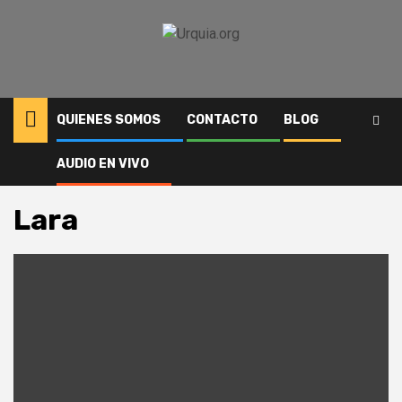
Saltar
al
contenido
QUIENES SOMOS
CONTACTO
BLOG
AUDIO EN VIVO
Inicio
Lara
Lara