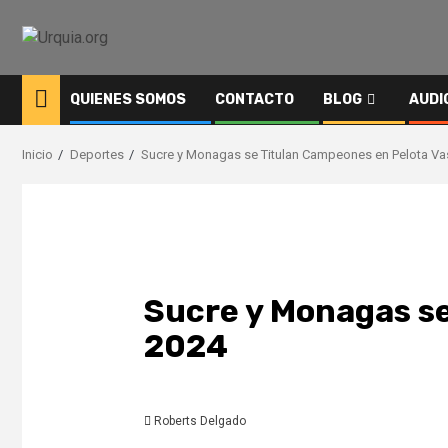
Saltar
al
contenido
QUIENES SOMOS
CONTACTO
BLOG
AUDI
Inicio
Deportes
Sucre y Monagas se Titulan Campeones en Pelota Va
Sucre y Monagas se
2024
Roberts Delgado