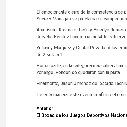
El emocionante cierre de la competencia de p
Sucre y Monagas se proclamaron campeones e
Asimismo, Rosmaris León y Emerlyn Romero dem
Joryelis Benítez hicieron un notable esfuerzo 
Yulianny Márquez y Cristal Pozada obtuvieron
de 2 sets a 1.
Por su parte, en la categoría masculina Junio
Yohangel Rondón se quedaron con la plata.
Finalmente, Jason Jiménez del estado Táchira 
De esta manera, este evento reafirmó el com
Navegación
Anterior
El Boxeo de los Juegos Deportivos Naciona
de