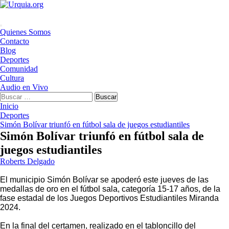
Saltar
al
contenido
Menú
Quienes Somos
principal
Contacto
Blog
Deportes
Comunidad
Cultura
Audio en Vivo
Buscar:
Inicio
Deportes
Simón Bolívar triunfó en fútbol sala de juegos estudiantiles
Simón Bolívar triunfó en fútbol sala de
juegos estudiantiles
Roberts Delgado
El municipio Simón Bolívar se apoderó este jueves de las
medallas de oro en el fútbol sala, categoría 15-17 años, de la
fase estadal de los Juegos Deportivos Estudiantiles Miranda
2024.
En la final del certamen, realizado en el tabloncillo del