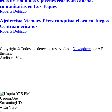
Más de 190 niños y jóvenes reactivan canchas
comunitarias en Los Teques
Roberts Delgado
Ajedrecista Vicmary Pérez conquista el oro en Juegos
Centroamericanos
Roberts Delgado
Copyright © Todos los derechos reservados.
|
Newsphere
por AF
themes.
Audio en Vivo
Urquía.Org
StreamingHD+
● En Vivo