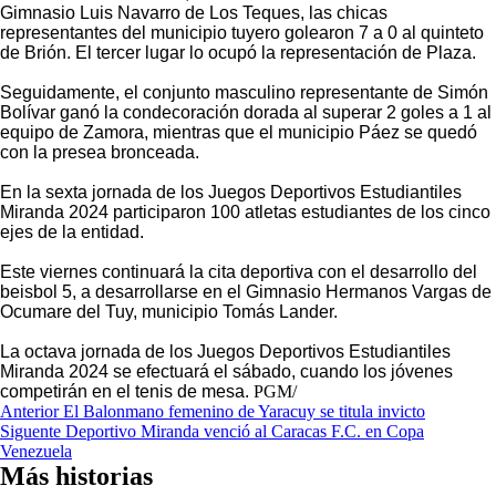
Gimnasio Luis Navarro de Los Teques, las chicas
representantes del municipio tuyero golearon 7 a 0 al quinteto
de Brión. El tercer lugar lo ocupó la representación de Plaza.
Seguidamente, el conjunto masculino representante de Simón
Bolívar ganó la condecoración dorada al superar 2 goles a 1 al
equipo de Zamora, mientras que el municipio Páez se quedó
con la presea bronceada.
En la sexta jornada de los Juegos Deportivos Estudiantiles
Miranda 2024 participaron 100 atletas estudiantes de los cinco
ejes de la entidad.
Este viernes continuará la cita deportiva con el desarrollo del
beisbol 5, a desarrollarse en el Gimnasio Hermanos Vargas de
Ocumare del Tuy, municipio Tomás Lander.
La octava jornada de los Juegos Deportivos Estudiantiles
Miranda 2024 se efectuará el sábado, cuando los jóvenes
competirán en el tenis de mesa.
PGM/
Navegación
Anterior
El Balonmano femenino de Yaracuy se titula invicto
Siguente
Deportivo Miranda venció al Caracas F.C. en Copa
de
Venezuela
entradas
Más historias