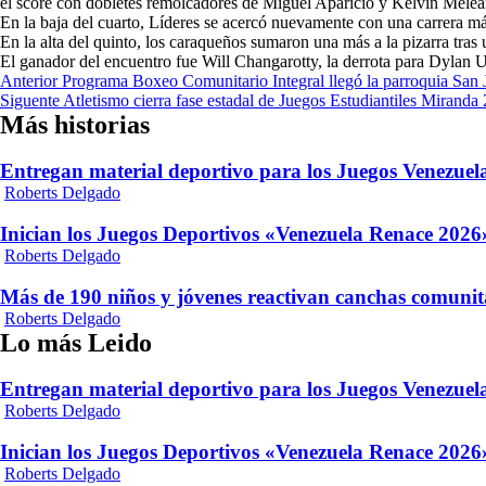
el score con dobletes remolcadores de Miguel Aparicio y Kelvin Melean
En la baja del cuarto, Líderes se acercó nuevamente con una carrera 
En la alta del quinto, los caraqueños sumaron una más a la pizarra tra
El ganador del encuentro fue Will Changarotty, la derrota para Dylan
Navegación
Anterior
Programa Boxeo Comunitario Integral llegó la parroquia San 
Siguente
Atletismo cierra fase estadal de Juegos Estudiantiles Miranda
de
Más historias
entradas
Entregan material deportivo para los Juegos Venezue
Roberts Delgado
Inician los Juegos Deportivos «Venezuela Renace 2026»
Roberts Delgado
Más de 190 niños y jóvenes reactivan canchas comunit
Roberts Delgado
Lo más Leido
Entregan material deportivo para los Juegos Venezue
Roberts Delgado
Inician los Juegos Deportivos «Venezuela Renace 2026»
Roberts Delgado