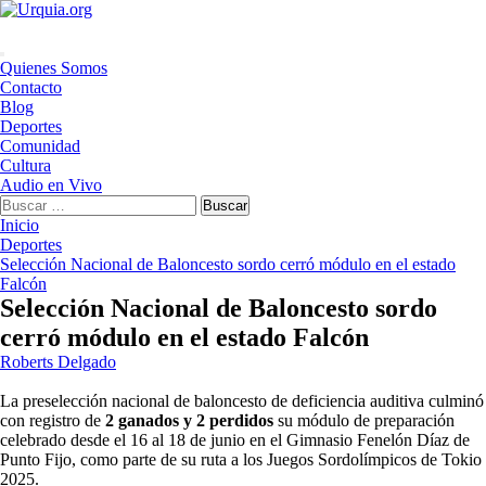
Saltar
al
contenido
Menú
Quienes Somos
principal
Contacto
Blog
Deportes
Comunidad
Cultura
Audio en Vivo
Buscar:
Inicio
Deportes
Selección Nacional de Baloncesto sordo cerró módulo en el estado
Falcón
Selección Nacional de Baloncesto sordo
cerró módulo en el estado Falcón
Roberts Delgado
La preselección nacional de baloncesto de deficiencia auditiva culminó
con registro de
2 ganados y 2 perdidos
su módulo de preparación
celebrado desde el 16 al 18 de junio en el Gimnasio Fenelón Díaz de
Punto Fijo, como parte de su ruta a los Juegos Sordolímpicos de Tokio
2025.