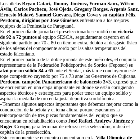
Los atletas
Bryan Catari, Jhonny Jiménez, Yorman Sanz, Wilson
Ávila, Carlos Pacheco, José Ojeda, Gregory Borges, Argenis Sanz,
Ernesto Malavé, Samuel Guevara, Diego Cova y su capitán Félix
Perdomo, dirigidos por José Giménez
enfrentaron a los mejores
equipos de la Península de Paraguaná.
En el primer día de jornada el preseleccionado se midió con
victoria
de 92 a 72 puntos
al equipo SESCA, seguidamente cayeron en el
siguiente partido por 70 a 80 en tiempo extra, debido al desgaste físico
de los atletas del componente sordo por las altas temperaturas del
estado falconiano.
En el primer partido de la doble jornada de este miércoles, el conjunto
representante de la Federación Polideportiva de Sordos (Feposor)
se
alzó por un sólido 84 a 65
ante el Seniat, más tarde concluyeron este
tope competitivo cayendo por 75 a 73 ante los Guerreros de Cujicana.
Perdomo, campeón Panamericano de baloncesto 3×3
, expresó que
se encuentran en una etapa importante en donde se están corrigiendo
aspectos técnicos y estratégicos para poder tener un equipo solido y
aspirar la medalla de oro en la justa deportiva sordolímpica.
«Tenemos algunos aspectos importantes que debemos mejorar como la
conducción de la pelota y el tema altura, porque esperamos la
reincorporación de tres piezas fundamentales del equipo que se
encuentran en rehabilitación como
José Rafael, Andrew Jiménez y
Roger Crespo
, para terminar de reforzar esta selección», indicó el
capitán de la preselección.
Este componente se encuentra concentrado en la
Villa Olímpica de