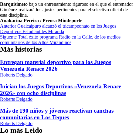
Barquisimeto
bajo un entrenamiento riguroso en el que el entrenador
Giménez realizará los ajustes pertinentes para el selectivo oficial de
esta disciplina.
Anakarina Pereira / Prensa Mindeporte
Navegación
Anterior
Guaicaipuro alcanzó el tricampeonato en los Juegos
Deportivos Estudiantiles Miranda
de
Siguente
Total éxito programa Radio en la Calle, de los medios
entradas
comunitarios de los Altos Mirandinos
Más historias
Entregan material deportivo para los Juegos
Venezuela Renace 2026
Roberts Delgado
Inician los Juegos Deportivos «Venezuela Renace
2026» con ocho disciplinas
Roberts Delgado
Más de 190 niños y jóvenes reactivan canchas
comunitarias en Los Teques
Roberts Delgado
Lo más Leido