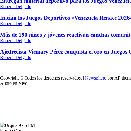
Entregan material deportivo para los Juegos Venezue
Roberts Delgado
Inician los Juegos Deportivos «Venezuela Renace 2026»
Roberts Delgado
Más de 190 niños y jóvenes reactivan canchas comunit
Roberts Delgado
Ajedrecista Vicmary Pérez conquista el oro en Juegos
Roberts Delgado
Copyright © Todos los derechos reservados.
|
Newsphere
por AF them
Audio en Vivo
Urquía.Org