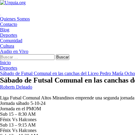
Saltar
al
contenido
Menú
Quienes Somos
principal
Contacto
Blog
Deportes
Comunidad
Cultura
Audio en Vivo
Buscar:
Inicio
Deportes
Sábado de Futsal Comunal en las canchas del Liceo Pedro María Oc
Sábado de Futsal Comunal en las canchas
Roberts Delgado
Liga Futsal Comunal Altos Mirandinos emprende una segunda jornada de
Jornada sábado 5-10-24
Jornada en el PMOM
Sub 15 – 8:30 AM
Fénix Vs Halcones
Sub 13 – 9:15 AM
Fénix Vs Halcones