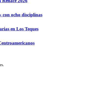
la Renace 2026
 con ocho disciplinas
arias en Los Teques
 Centroamericanos
es.