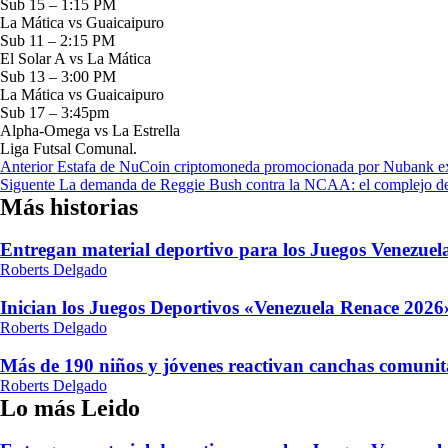
Sub 15 – 1:15 PM
La Mática vs Guaicaipuro
Sub 11 – 2:15 PM
El Solar A vs La Mática
Sub 13 – 3:00 PM
La Mática vs Guaicaipuro
Sub 17 – 3:45pm
Alpha-Omega vs La Estrella
Liga Futsal Comunal.
Navegación
Anterior
Estafa de NuCoin criptomoneda promocionada por Nubank exp
Siguente
La demanda de Reggie Bush contra la NCAA: el complejo deba
de
Más historias
entradas
Entregan material deportivo para los Juegos Venezue
Roberts Delgado
Inician los Juegos Deportivos «Venezuela Renace 2026»
Roberts Delgado
Más de 190 niños y jóvenes reactivan canchas comunit
Roberts Delgado
Lo más Leido