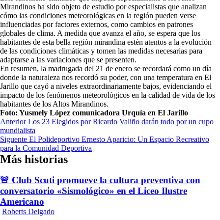
Mirandinos ha sido objeto de estudio por especialistas que analizan
cómo las condiciones meteorológicas en la región pueden verse
influenciadas por factores externos, como cambios en patrones
globales de clima. A medida que avanza el año, se espera que los
habitantes de esta bella región mirandina estén atentos a la evolución
de las condiciones climáticas y tomen las medidas necesarias para
adaptarse a las variaciones que se presenten.
En resumen, la madrugada del 21 de enero se recordará como un día
donde la naturaleza nos recordó su poder, con una temperatura en El
Jarillo que cayó a niveles extraordinariamente bajos, evidenciando el
impacto de los fenómenos meteorológicos en la calidad de vida de los
habitantes de los Altos Mirandinos.
Foto: Yusmely López comunicadora Urquía en El Jarillo
Navegación
Anterior
Los 23 Elegidos por Ricardo Valiño darán todo por un cupo
mundialista
de
Siguente
El Polideportivo Ernesto Aparicio: Un Espacio Recreativo
entradas
para la Comunidad Deportiva
Más historias
🚨 Club Scuti promueve la cultura preventiva con
conversatorio «Sismológico» en el Liceo Ilustre
Americano
Roberts Delgado