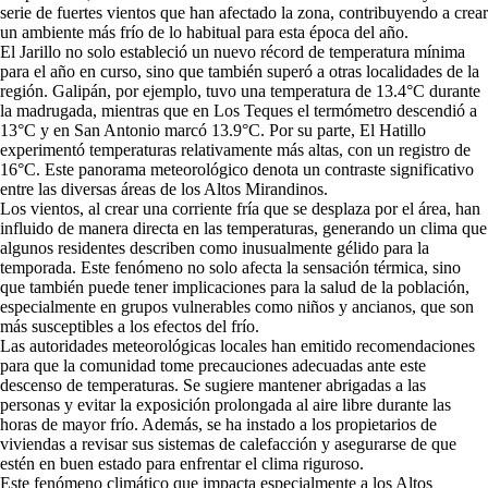
serie de fuertes vientos que han afectado la zona, contribuyendo a crear
un ambiente más frío de lo habitual para esta época del año.
El Jarillo no solo estableció un nuevo récord de temperatura mínima
para el año en curso, sino que también superó a otras localidades de la
región. Galipán, por ejemplo, tuvo una temperatura de 13.4°C durante
la madrugada, mientras que en Los Teques el termómetro descendió a
13°C y en San Antonio marcó 13.9°C. Por su parte, El Hatillo
experimentó temperaturas relativamente más altas, con un registro de
16°C. Este panorama meteorológico denota un contraste significativo
entre las diversas áreas de los Altos Mirandinos.
Los vientos, al crear una corriente fría que se desplaza por el área, han
influido de manera directa en las temperaturas, generando un clima que
algunos residentes describen como inusualmente gélido para la
temporada. Este fenómeno no solo afecta la sensación térmica, sino
que también puede tener implicaciones para la salud de la población,
especialmente en grupos vulnerables como niños y ancianos, que son
más susceptibles a los efectos del frío.
Las autoridades meteorológicas locales han emitido recomendaciones
para que la comunidad tome precauciones adecuadas ante este
descenso de temperaturas. Se sugiere mantener abrigadas a las
personas y evitar la exposición prolongada al aire libre durante las
horas de mayor frío. Además, se ha instado a los propietarios de
viviendas a revisar sus sistemas de calefacción y asegurarse de que
estén en buen estado para enfrentar el clima riguroso.
Este fenómeno climático que impacta especialmente a los Altos