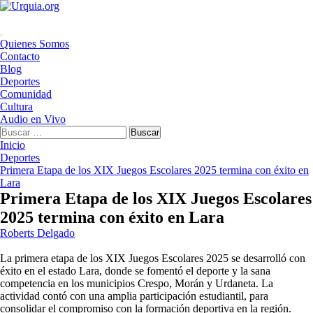
Saltar
al
contenido
Menú
Quienes Somos
principal
Contacto
Blog
Deportes
Comunidad
Cultura
Audio en Vivo
Buscar:
Inicio
Deportes
Primera Etapa de los XIX Juegos Escolares 2025 termina con éxito en
Lara
Primera Etapa de los XIX Juegos Escolares
2025 termina con éxito en Lara
Roberts Delgado
La primera etapa de los XIX Juegos Escolares 2025 se desarrolló con
éxito en el estado Lara, donde se fomentó el deporte y la sana
competencia en los municipios Crespo, Morán y Urdaneta. La
actividad contó con una amplia participación estudiantil, para
consolidar el compromiso con la formación deportiva en la región.