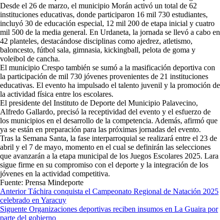
Desde el 26 de marzo, el municipio Morán activó un total de 62
instituciones educativas, donde participaron 16 mil 730 estudiantes,
incluyó 30 de educación especial, 12 mil 200 de etapa inicial y cuatro
mil 500 de la media general. En Urdaneta, la jornada se llevó a cabo en
42 planteles, destacándose disciplinas como ajedrez, atletismo,
baloncesto, fútbol sala, gimnasia, kickingball, pelota de goma y
voleibol de cancha.
El municipio Crespo también se sumó a la masificación deportiva con
la participación de mil 730 jóvenes provenientes de 21 instituciones
educativas. El evento ha impulsado el talento juvenil y la promoción de
la actividad física entre los escolares.
El presidente del Instituto de Deporte del Municipio Palavecino,
Alfredo Gallardo, precisó la receptividad del evento y el esfuerzo de
los municipios en el desarrollo de la competencia. Además, afirmó que
ya se están en preparación para las próximas jornadas del evento.
Tras la Semana Santa, la fase interparroquial se realizará entre el 23 de
abril y el 7 de mayo, momento en el cual se definirán las selecciones
que avanzarán a la etapa municipal de los Juegos Escolares 2025. Lara
sigue firme en su compromiso con el deporte y la integración de los
jóvenes en la actividad competitiva.
Fuente: Prensa Mindeporte
Navegación
Anterior
Táchira conquista el Campeonato Regional de Natación 2025
celebrado en Yaracuy
de
Siguente
Organizaciones deportivas reciben insumos en La Guaira por
entradas
parte del gobierno