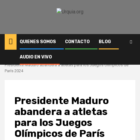
Saltar
al
contenido
QUIENES SOMOS
CONTACTO
BLOG
AUDIO EN VIVO
Inicio
Deportes
Presidente Maduro abandera a atletas para los Juegos Olímpicos de
París 2024
Presidente Maduro
abandera a atletas
para los Juegos
Olímpicos de París