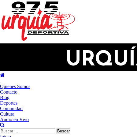
Saltar
al
contenido
Menú
Quienes Somos
principal
Contacto
Blog
Deportes
Comunidad
Cultura
Audio en Vivo
Buscar:
Inicio