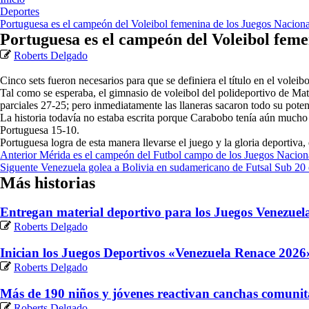
Deportes
Portuguesa es el campeón del Voleibol femenina de los Juegos Nacion
Portuguesa es el campeón del Voleibol feme
Roberts Delgado
Cinco sets fueron necesarios para que se definiera el título en el vol
Tal como se esperaba, el gimnasio de voleibol del polideportivo de Mat
parciales 27-25; pero inmediatamente las llaneras sacaron todo su poten
La historia todavía no estaba escrita porque Carabobo tenía aún mucho 
Portuguesa 15-10.
Portuguesa logra de esta manera llevarse el juego y la gloria deportiva,
Navegación
Anterior
Mérida es el campeón del Futbol campo de los Juegos Nacion
Siguente
Venezuela golea a Bolivia en sudamericano de Futsal Sub 20
de
Más historias
entradas
Entregan material deportivo para los Juegos Venezue
Roberts Delgado
Inician los Juegos Deportivos «Venezuela Renace 2026»
Roberts Delgado
Más de 190 niños y jóvenes reactivan canchas comunit
Roberts Delgado