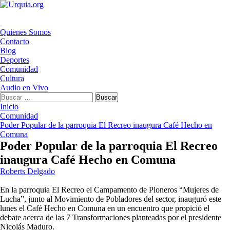
Saltar
al
contenido
Menú
Quienes Somos
principal
Contacto
Blog
Deportes
Comunidad
Cultura
Audio en Vivo
Buscar:
Inicio
Comunidad
Poder Popular de la parroquia El Recreo inaugura Café Hecho en
Comuna
Poder Popular de la parroquia El Recreo
inaugura Café Hecho en Comuna
Roberts Delgado
En la parroquia El Recreo el Campamento de Pioneros “Mujeres de
Lucha”, junto al Movimiento de Pobladores del sector, inauguró este
lunes el Café Hecho en Comuna en un encuentro que propició el
debate acerca de las 7 Transformaciones planteadas por el presidente
Nicolás Maduro.