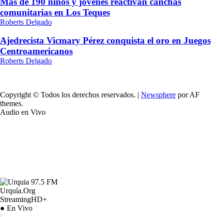
Más de 190 niños y jóvenes reactivan canchas
comunitarias en Los Teques
Roberts Delgado
Ajedrecista Vicmary Pérez conquista el oro en Juegos
Centroamericanos
Roberts Delgado
Copyright © Todos los derechos reservados.
|
Newsphere
por AF
themes.
Audio en Vivo
Urquía.Org
StreamingHD+
● En Vivo