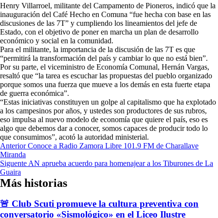
Henry Villarroel, militante del Campamento de Pioneros, indicó que la
inauguración del Café Hecho en Comuna “fue hecha con base en las
discusiones de las 7T” y cumpliendo los lineamientos del jefe de
Estado, con el objetivo de poner en marcha un plan de desarrollo
económico y social en la comunidad.
Para el militante, la importancia de la discusión de las 7T es que
“permitirá la transformación del país y cambiar lo que no está bien”.
Por su parte, el viceministro de Economía Comunal, Hernán Vargas,
resaltó que “la tarea es escuchar las propuestas del pueblo organizado
porque somos una fuerza que mueve a los demás en esta fuerte etapa
de guerra económica”.
“Estas iniciativas constituyen un golpe al capitalismo que ha explotado
a los campesinos por años, y ustedes son productores de sus rubros,
eso impulsa al nuevo modelo de economía que quiere el país, eso es
algo que debemos dar a conocer, somos capaces de producir todo lo
que consumimos”, acotó la autoridad ministerial.
Navegación
Anterior
Conoce a Radio Zamora Libre 101.9 FM de Charallave
Miranda
de
Siguente
AN aprueba acuerdo para homenajear a los Tiburones de La
entradas
Guaira
Más historias
🚨 Club Scuti promueve la cultura preventiva con
conversatorio «Sismológico» en el Liceo Ilustre