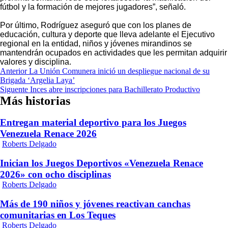
fútbol y la formación de mejores jugadores”, señaló.
Por último, Rodríguez aseguró que con los planes de
educación, cultura y deporte que lleva adelante el Ejecutivo
regional en la entidad, niños y jóvenes mirandinos se
mantendrán ocupados en actividades que les permitan adquirir
valores y disciplina.
Navegación
Anterior
La Unión Comunera inició un despliegue nacional de su
Brigada ‘Argelia Laya’
de
Siguente
Inces abre inscripciones para Bachillerato Productivo
entradas
Más historias
Entregan material deportivo para los Juegos
Venezuela Renace 2026
Roberts Delgado
Inician los Juegos Deportivos «Venezuela Renace
2026» con ocho disciplinas
Roberts Delgado
Más de 190 niños y jóvenes reactivan canchas
comunitarias en Los Teques
Roberts Delgado