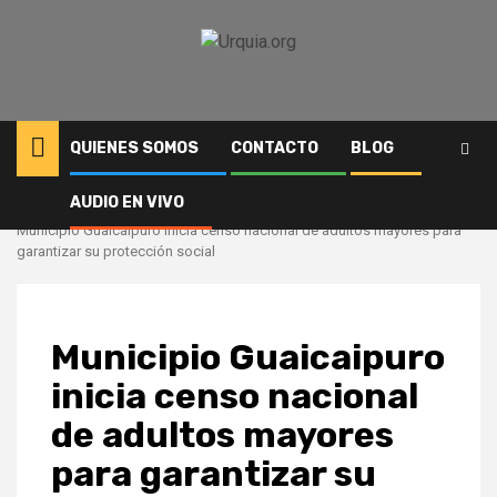
Saltar
al
contenido
QUIENES SOMOS
CONTACTO
BLOG
AUDIO EN VIVO
Inicio
Comunidad
Municipio Guaicaipuro inicia censo nacional de adultos mayores para
garantizar su protección social
Municipio Guaicaipuro
inicia censo nacional
de adultos mayores
para garantizar su