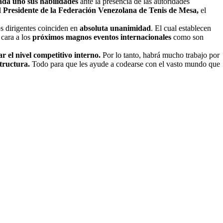
ada uno sus habilidades
ante la presencia de las autoridades
l
Presidente de la Federación Venezolana de Tenis de Mesa,
el
os dirigentes coinciden en
absoluta unanimidad
. El cual establecen
cara a los
próximos magnos eventos
internacionales
como son
 el nivel competitivo interno.
Por lo tanto, habrá mucho trabajo por
structura.
Todo para que les ayude a codearse con el vasto mundo que