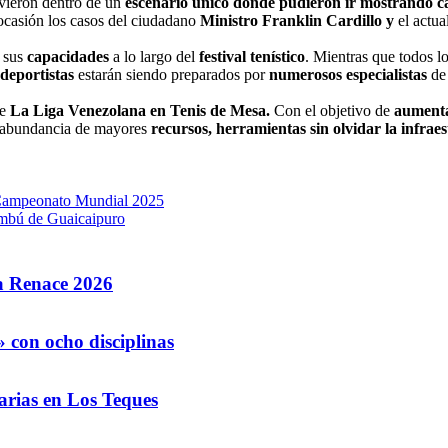
vieron dentro de un
escenario único donde pudieron ir mostrando c
ocasión los casos del ciudadano
Ministro Franklin Cardillo y
el actua
 sus
capacidades
a lo largo del
festival tenístico
. Mientras que todos l
deportistas
estarán siendo preparados por
numerosos especialistas
de 
se
La
Liga Venezolana en Tenis de Mesa.
Con el objetivo de
aumentar
n abundancia de mayores
recursos, herramientas sin olvidar la infrae
l Campeonato Mundial 2025
Bambú de Guaicaipuro
la Renace 2026
 con ocho disciplinas
arias en Los Teques