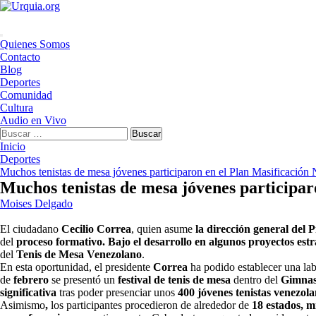
Saltar
al
contenido
Menú
Quienes Somos
principal
Contacto
Blog
Deportes
Comunidad
Cultura
Audio en Vivo
Buscar:
Inicio
Deportes
Muchos tenistas de mesa jóvenes participaron en el Plan Masificación 
Muchos tenistas de mesa jóvenes participar
Moises Delgado
El ciudadano
Cecilio Correa
, quien asume
la dirección general del 
del
proceso formativo. Bajo el desarrollo en algunos proyectos estr
del
Tenis de Mesa Venezolano
.
En esta oportunidad, el presidente
Correa
ha podido establecer una la
de
febrero
se presentó un
festival de tenis de mesa
dentro del
Gimnas
significativa
tras poder presenciar unos
400 jóvenes tenistas venezol
Asimismo
,
los participantes procedieron de alrededor de
18 estados, 