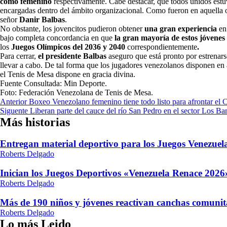
como femenino
respectivamente. Cabe destacar, que todos unidos estu
encargadas dentro del ámbito organizacional. Como fueron en aquella 
señor
Danir Balbas
.
No obstante, los jovencitos pudieron obtener
una gran experiencia
en
bajo completa concordancia en que
la gran mayoría de estos
jóvenes
los
Juegos Olímpicos del 2036 y 2040
correspondientemente
.
Para cerrar,
el presidente Balbas
aseguro que está pronto por estrenar
llevar a cabo. De tal forma que los jugadores venezolanos disponen e
el Tenis de Mesa dispone en gracia divina.
Fuente Consultada: Min Deporte.
Foto: Federación Venezolana de Tenis de Mesa.
Navegación
Anterior
Boxeo Venezolano femenino tiene todo listo para afrontar e
Siguente
Liberan parte del cauce del río San Pedro en el sector Los 
de
Más historias
entradas
Entregan material deportivo para los Juegos Venezue
Roberts Delgado
Inician los Juegos Deportivos «Venezuela Renace 2026»
Roberts Delgado
Más de 190 niños y jóvenes reactivan canchas comunit
Roberts Delgado
Lo más Leido