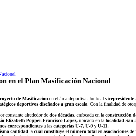
Nacional
on en el Plan Masificación Nacional
Proyecto de Masificación
en el área deportiva. Junto al
vicepresidente
atégicos deportivos diseñados a gran escala
. Con la finalidad de oto
bor constante alrededor de
dos décadas
, enfocada en la
construcción de
io Elizabeth Popper-Francisco López,
ubicado en la
localidad San 
anos correspondientes
a las
categorías U-7, U-9 y U-11.
misma cantidad
la
cual constituye
el
número total
en
asociaciones
de