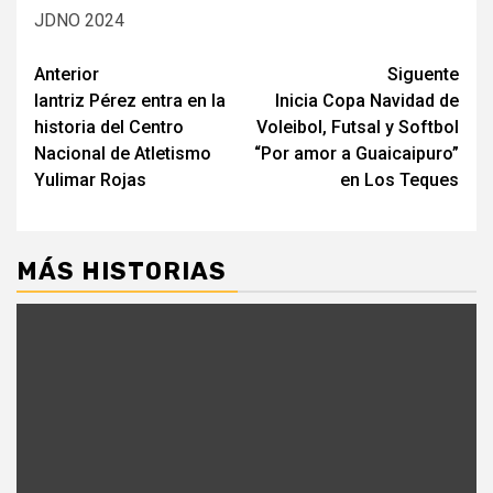
JDNO 2024
Navegación
Anterior
Siguente
Iantriz Pérez entra en la
Inicia Copa Navidad de
de
historia del Centro
Voleibol, Futsal y Softbol
entradas
Nacional de Atletismo
“Por amor a Guaicaipuro”
Yulimar Rojas
en Los Teques
MÁS HISTORIAS