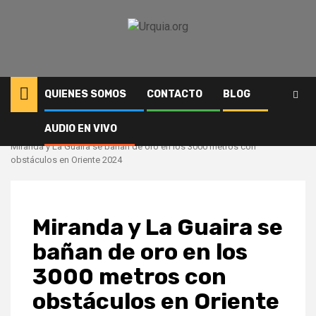
Saltar
al
contenido
QUIENES SOMOS
CONTACTO
BLOG
AUDIO EN VIVO
Inicio
Deportes
Miranda y La Guaira se bañan de oro en los 3000 metros con
obstáculos en Oriente 2024
Miranda y La Guaira se
bañan de oro en los
3000 metros con
obstáculos en Oriente