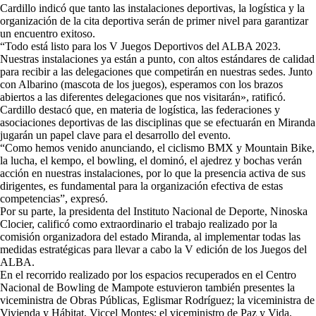
Cardillo indicó que tanto las instalaciones deportivas, la logística y la
organización de la cita deportiva serán de primer nivel para garantizar
un encuentro exitoso.
“Todo está listo para los V Juegos Deportivos del ALBA 2023.
Nuestras instalaciones ya están a punto, con altos estándares de calidad
para recibir a las delegaciones que competirán en nuestras sedes. Junto
con Albarino (mascota de los juegos), esperamos con los brazos
abiertos a las diferentes delegaciones que nos visitarán», ratificó.
Cardillo destacó que, en materia de logística, las federaciones y
asociaciones deportivas de las disciplinas que se efectuarán en Miranda
jugarán un papel clave para el desarrollo del evento.
“Como hemos venido anunciando, el ciclismo BMX y Mountain Bike,
la lucha, el kempo, el bowling, el dominó, el ajedrez y bochas verán
acción en nuestras instalaciones, por lo que la presencia activa de sus
dirigentes, es fundamental para la organización efectiva de estas
competencias”, expresó.
Por su parte, la presidenta del Instituto Nacional de Deporte, Ninoska
Clocier, calificó como extraordinario el trabajo realizado por la
comisión organizadora del estado Miranda, al implementar todas las
medidas estratégicas para llevar a cabo la V edición de los Juegos del
ALBA.
En el recorrido realizado por los espacios recuperados en el Centro
Nacional de Bowling de Mampote estuvieron también presentes la
viceministra de Obras Públicas, Eglismar Rodríguez; la viceministra de
Vivienda y Hábitat, Viccel Montes; el viceministro de Paz y Vida,