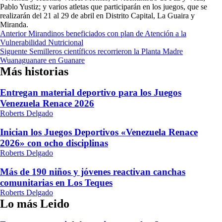
Pablo Yustiz; y varios atletas que participarán en los juegos, que se
realizarán del 21 al 29 de abril en Distrito Capital, La Guaira y
Miranda.
Navegación
Anterior
Mirandinos beneficiados con plan de Atención a la
Vulnerabilidad Nutricional
de
Siguente
Semilleros científicos recorrieron la Planta Madre
entradas
Wuanaguanare en Guanare
Más historias
Entregan material deportivo para los Juegos
Venezuela Renace 2026
Roberts Delgado
Inician los Juegos Deportivos «Venezuela Renace
2026» con ocho disciplinas
Roberts Delgado
Más de 190 niños y jóvenes reactivan canchas
comunitarias en Los Teques
Roberts Delgado
Lo más Leido