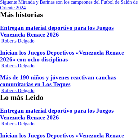
de
Siguente
Miranda y Barinas son los campeones del Futbol de Salón de
entradas
Oriente 2024
Más historias
Entregan material deportivo para los Juegos
Venezuela Renace 2026
Roberts Delgado
Inician los Juegos Deportivos «Venezuela Renace
2026» con ocho disciplinas
Roberts Delgado
Más de 190 niños y jóvenes reactivan canchas
comunitarias en Los Teques
Roberts Delgado
Lo más Leido
Entregan material deportivo para los Juegos
Venezuela Renace 2026
Roberts Delgado
Inician los Juegos Deportivos «Venezuela Renace