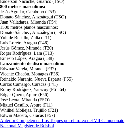
Enderson Nacache, Guárico (TSO)
800 metros masculinos:
Jesús Aguilar, Carabobo (T53)
Donato Sánchez, Anzoátegui (TSO)
Juan Valladares, Miranda (T54)
1500 metros planos masculinos:
Donato Sánchez, Anzoátegui (TSO)
Yuinde Bustillo, Zulia (T11)
Luis Loreto, Aragua (T46)
Jesús Gómez, Miranda (T20)
Roger Rodríguez, Lara (T13)
Ernesto López, Aragua (T38)
Lanzamiento de disco masculino:
Edwuar Varela, Miranda (F37)
Vicente Chacón, Monagas (F36)
Reinaldo Naranjo, Nueva Esparta (F55)
Carlos Camargo, Caracas (F41)
Romy Rodríguez, Yaracuy (F61-64)
Edgar Quero, Apure (F56)
José Leota, Miranda (FSO)
Miguel Castillo, Apure (F11)
Whilhel Mollejas, Trujillo (F21)
Edwin Macero, Caracas (F57)
Navegación
Anterior
Competen en Los Teques por el trofeo del VII Campeonato
Nacional Magister de Beisbol