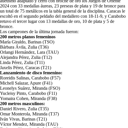
atletismo adaptado y cerró con broche de oro los Juegos de Oriente
2024 con 33 medallas áureas, 23 preseas de plata y 19 de bronce para
un total de 75 metálicos en la tabla general de la disciplina. Caracas le
escoltó en el segundo peldaño del medallero con 18-11-9, y Carabobo
retuvo el tercer lugar con 13 medallas de oro, 10 de plata y 5 de
bronce.
Los campeones de la última jornada fueron:
200 metros planos femeninos
María Giraldo, Barinas (TSO)
Bárbara Ávila, Zulia (T36)
Orlangi Hernández, Lara (TAU)
Alejandra Pérez, Zulia (T12)
Linda Pérez, Zulia (T11)
Jaxelis Pérez, Caracas (T21)
Lanzamiento de disco femenino:
Roreidis Salinas, Carabobo (F57)
Michell Salazar, Apure (F41)
Leonelys Suárez, Miranda (FSO)
Yucleisy Pinto, Carabobo (F11)
Yomaira Cohen, Miranda (F38)
200 metros masculinos:
Daniel Rivero, Zulia (T35)
Omar Monterola, Miranda (T37)
Iván Vivas, Barinas (T21)
Víctor Mendez, Miranda (TAU)