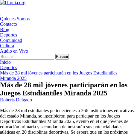
Saltar
al
contenido
Menú
Quienes Somos
principal
Contacto
Blog
Deportes
Comunidad
Cultura
Audio en Vivo
Buscar:
Inicio
Deportes
Más de 28 mil jóvenes participarán en los Juegos Estudiantiles
Miranda 2025
Más de 28 mil jóvenes participarán en los
Juegos Estudiantiles Miranda 2025
Roberts Delgado
Más de 28 mil estudiantes pertenecientes a 266 instituciones educativas
del estado Miranda, se inscribieron para participar en los Juegos
Deportivos Estudiantiles Miranda 2025, evento en el que jóvenes de
educación primaria y secundaria demostrarán sus potencialidades
atléticas en 20 disciplinas deportivas. Se espera que en los próximos