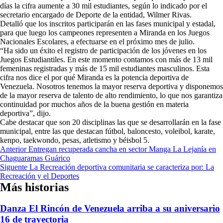
días la cifra aumente a 30 mil estudiantes, según lo indicado por el
secretario encargado de Deporte de la entidad, Wilmer Rivas.
Detalló que los inscritos participarán en las fases municipal y estadal,
para que luego los campeones representen a Miranda en los Juegos
Nacionales Escolares, a efectuarse en el próximo mes de julio.
“Ha sido un éxito el registro de participación de los jóvenes en los
Juegos Estudiantiles. En este momento contamos con más de 13 mil
femeninas registradas y más de 15 mil estudiantes masculinos. Esta
cifra nos dice el por qué Miranda es la potencia deportiva de
Venezuela. Nosotros tenemos la mayor reserva deportiva y disponemos
de la mayor reserva de talento de alto rendimiento, lo que nos garantiza
continuidad por muchos años de la buena gestión en materia
deportiva”, dijo.
Cabe destacar que son 20 disciplinas las que se desarrollarán en la fase
municipal, entre las que destacan fútbol, baloncesto, voleibol, karate,
kenpo, taekwondo, pesas, atletismo y béisbol 5.
Navegación
Anterior
Entregan recuperada cancha en sector Manga La Lejanía en
Chaguaramas Guárico
de
Siguente
La Recreación deportiva comunitaria se caracteriza por: La
entradas
Recreación y el Deportes
Más historias
Danza El Rincón de Venezuela arriba a su aniversario
16 de trayectoria