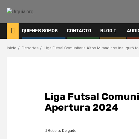
Saltar
al
contenido
QUIENES SOMOS
CONTACTO
BLOG
AUDI
Inicio
Deportes
Liga Futsal Comunitaria Altos Mirandinos inauguró t
Liga Futsal Comuni
Apertura 2024
Roberts Delgado