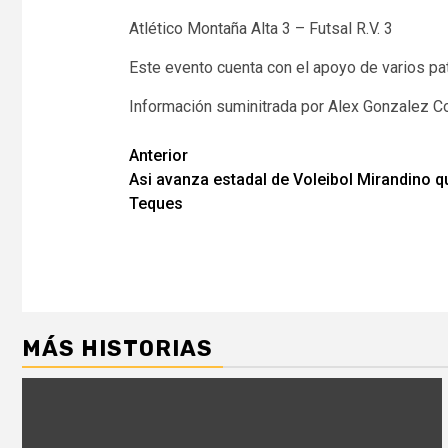
Atlético Montaña Alta 3 – Futsal R.V. 3
Este evento cuenta con el apoyo de varios pa
Información suminitrada por Alex Gonzalez Co
Navegación
Anterior
Asi avanza estadal de Voleibol Mirandino q
de
Teques
entradas
MÁS HISTORIAS