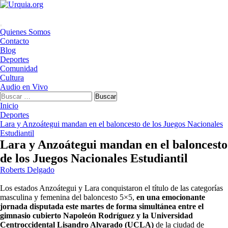
Saltar
al
contenido
Menú
Quienes Somos
principal
Contacto
Blog
Deportes
Comunidad
Cultura
Audio en Vivo
Buscar:
Inicio
Deportes
Lara y Anzoátegui mandan en el baloncesto de los Juegos Nacionales
Estudiantil
Lara y Anzoátegui mandan en el baloncesto
de los Juegos Nacionales Estudiantil
Roberts Delgado
Los estados Anzoátegui y Lara conquistaron el título de las categorías
masculina y femenina del baloncesto 5×5,
en una emocionante
jornada disputada este martes de forma simultánea entre el
gimnasio cubierto Napoleón Rodríguez y la Universidad
Centroccidental Lisandro Alvarado (UCLA)
de la ciudad de