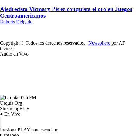
Ajedrecista Vicmary Pérez conquista el oro en Juegos
Centroamericanos
Roberts Delgado
Copyright © Todos los derechos reservados.
|
Newsphere
por AF
themes.
Audio en Vivo
Urquía.Org
StreamingHD+
● En Vivo
Presiona PLAY para escuchar
Cargando…