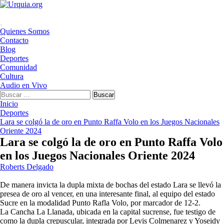
Saltar
al
contenido
Menú
Quienes Somos
principal
Contacto
Blog
Deportes
Comunidad
Cultura
Audio en Vivo
Buscar:
Inicio
Deportes
Lara se colgó la de oro en Punto Raffa Volo en los Juegos Nacionales
Oriente 2024
Lara se colgó la de oro en Punto Raffa Volo
en los Juegos Nacionales Oriente 2024
Roberts Delgado
De manera invicta la dupla mixta de bochas del estado Lara se llevó la
presea de oro al vencer, en una interesante final, al equipo del estado
Sucre en la modalidad Punto Rafla Volo, por marcador de 12-2.
La Cancha La Llanada, ubicada en la capital sucrense, fue testigo de
como la dupla crepuscular, integrada por Levis Colmenarez y Yoseidy