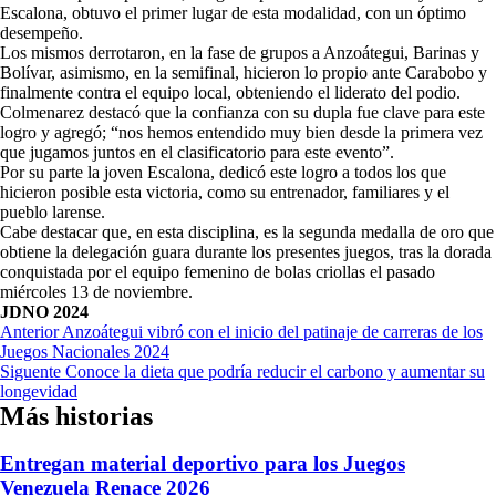
Escalona, obtuvo el primer lugar de esta modalidad, con un óptimo
desempeño.
Los mismos derrotaron, en la fase de grupos a Anzoátegui, Barinas y
Bolívar, asimismo, en la semifinal, hicieron lo propio ante Carabobo y
finalmente contra el equipo local, obteniendo el liderato del podio.
Colmenarez destacó que la confianza con su dupla fue clave para este
logro y agregó; “nos hemos entendido muy bien desde la primera vez
que jugamos juntos en el clasificatorio para este evento”.
Por su parte la joven Escalona, dedicó este logro a todos los que
hicieron posible esta victoria, como su entrenador, familiares y el
pueblo larense.
Cabe destacar que, en esta disciplina, es la segunda medalla de oro que
obtiene la delegación guara durante los presentes juegos, tras la dorada
conquistada por el equipo femenino de bolas criollas el pasado
miércoles 13 de noviembre.
JDNO 2024
Navegación
Anterior
Anzoátegui vibró con el inicio del patinaje de carreras de los
Juegos Nacionales 2024
de
Siguente
Conoce la dieta que podría reducir el carbono y aumentar su
entradas
longevidad
Más historias
Entregan material deportivo para los Juegos
Venezuela Renace 2026