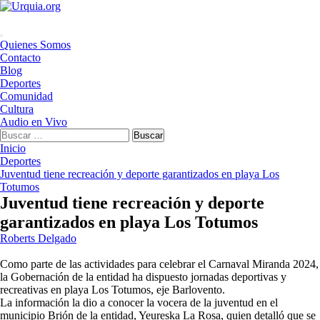
Saltar
al
contenido
Menú
Quienes Somos
principal
Contacto
Blog
Deportes
Comunidad
Cultura
Audio en Vivo
Buscar:
Inicio
Deportes
Juventud tiene recreación y deporte garantizados en playa Los
Totumos
Juventud tiene recreación y deporte
garantizados en playa Los Totumos
Roberts Delgado
Como parte de las actividades para celebrar el Carnaval Miranda 2024,
la Gobernación de la entidad ha dispuesto jornadas deportivas y
recreativas en playa Los Totumos, eje Barlovento.
La información la dio a conocer la vocera de la juventud en el
municipio Brión de la entidad, Yeureska La Rosa, quien detalló que se