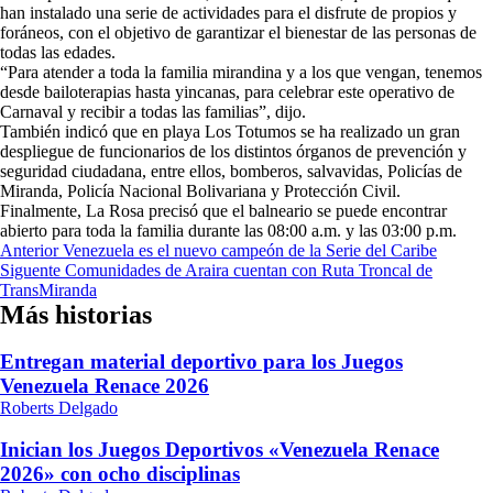
han instalado una serie de actividades para el disfrute de propios y
foráneos, con el objetivo de garantizar el bienestar de las personas de
todas las edades.
“Para atender a toda la familia mirandina y a los que vengan, tenemos
desde bailoterapias hasta yincanas, para celebrar este operativo de
Carnaval y recibir a todas las familias”, dijo.
También indicó que en playa Los Totumos se ha realizado un gran
despliegue de funcionarios de los distintos órganos de prevención y
seguridad ciudadana, entre ellos, bomberos, salvavidas, Policías de
Miranda, Policía Nacional Bolivariana y Protección Civil.
Finalmente, La Rosa precisó que el balneario se puede encontrar
abierto para toda la familia durante las 08:00 a.m. y las 03:00 p.m.
Navegación
Anterior
Venezuela es el nuevo campeón de la Serie del Caribe
Siguente
Comunidades de Araira cuentan con Ruta Troncal de
de
TransMiranda
entradas
Más historias
Entregan material deportivo para los Juegos
Venezuela Renace 2026
Roberts Delgado
Inician los Juegos Deportivos «Venezuela Renace
2026» con ocho disciplinas