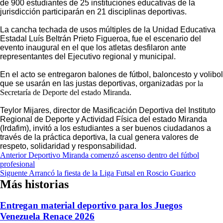
de 900 estudiantes de 25 instituciones educativas de la
jurisdicción participarán en 21 disciplinas deportivas.
La cancha techada de usos múltiples de la Unidad Educativa
Estadal Luís Beltrán Prieto Figueroa, fue el escenario del
evento inaugural en el que los atletas desfilaron ante
representantes del Ejecutivo regional y municipal.
En el acto se entregaron balones de fútbol, baloncesto y volibol
que se usarán en las justas deportivas, organizadas
por la
Secretaría de Deporte del estado Miranda.
Teylor Mijares, director de Masificación Deportiva del Instituto
Regional de Deporte y Actividad Física del estado Miranda
(Irdafim), invitó a los estudiantes a ser buenos ciudadanos a
través de la práctica deportiva, la cual genera valores de
respeto, solidaridad y responsabilidad.
Navegación
Anterior
Deportivo Miranda comenzó ascenso dentro del fútbol
profesional
de
Siguente
Arrancó la fiesta de la Liga Futsal en Roscio Guarico
entradas
Más historias
Entregan material deportivo para los Juegos
Venezuela Renace 2026