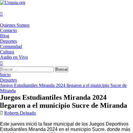
Saltar
al
contenido
Menú
Quienes Somos
principal
Contacto
Blog
Deportes
Comunidad
Cultura
Audio en Vivo
Buscar:
Inicio
Deportes
Juegos Estudiantiles Miranda 2024 llegaron a el municipio Sucre de
Miranda
Juegos Estudiantiles Miranda 2024
llegaron a el municipio Sucre de Miranda
Roberts Delgado
Este jueves inició la fase municipal de los Juegos Deportivos
Estudiantiles Miranda 2024 en el municipio Sucre, donde más