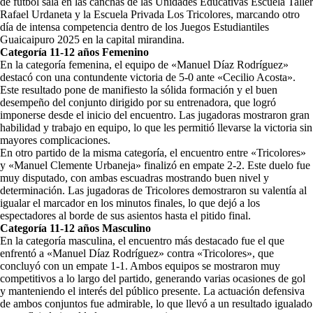
de fútbol sala en las canchas de las Unidades Educativas Escuela Taller
Rafael Urdaneta y la Escuela Privada Los Tricolores, marcando otro
día de intensa competencia dentro de los Juegos Estudiantiles
Guaicaipuro 2025 en la capital mirandina.
Categoría 11-12 años Femenino
En la categoría femenina, el equipo de «Manuel Díaz Rodríguez»
destacó con una contundente victoria de 5-0 ante «Cecilio Acosta».
Este resultado pone de manifiesto la sólida formación y el buen
desempeño del conjunto dirigido por su entrenadora, que logró
imponerse desde el inicio del encuentro. Las jugadoras mostraron gran
habilidad y trabajo en equipo, lo que les permitió llevarse la victoria sin
mayores complicaciones.
En otro partido de la misma categoría, el encuentro entre «Tricolores»
y «Manuel Clemente Urbaneja» finalizó en empate 2-2. Este duelo fue
muy disputado, con ambas escuadras mostrando buen nivel y
determinación. Las jugadoras de Tricolores demostraron su valentía al
igualar el marcador en los minutos finales, lo que dejó a los
espectadores al borde de sus asientos hasta el pitido final.
Categoría 11-12 años Masculino
En la categoría masculina, el encuentro más destacado fue el que
enfrentó a «Manuel Díaz Rodríguez» contra «Tricolores», que
concluyó con un empate 1-1. Ambos equipos se mostraron muy
competitivos a lo largo del partido, generando varias ocasiones de gol
y manteniendo el interés del público presente. La actuación defensiva
de ambos conjuntos fue admirable, lo que llevó a un resultado igualado