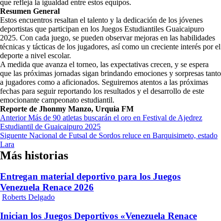
que refleja la igualdad entre estos equipos.
Resumen General
Estos encuentros resaltan el talento y la dedicación de los jóvenes
deportistas que participan en los Juegos Estudiantiles Guaicaipuro
2025. Con cada juego, se pueden observar mejoras en las habilidades
técnicas y tácticas de los jugadores, así como un creciente interés por el
deporte a nivel escolar.
A medida que avanza el torneo, las expectativas crecen, y se espera
que las próximas jornadas sigan brindando emociones y sorpresas tanto
a jugadores como a aficionados. Seguiremos atentos a las próximas
fechas para seguir reportando los resultados y el desarrollo de este
emocionante campeonato estudiantil.
Reporte de Jhonmy Manzo, Urquia FM
Navegación
Anterior
Más de 90 atletas buscarán el oro en Festival de Ajedrez
Estudiantil de Guaicaipuro 2025
de
Siguente
Nacional de Futsal de Sordos reluce en Barquisimeto, estado
entradas
Lara
Más historias
Entregan material deportivo para los Juegos
Venezuela Renace 2026
Roberts Delgado
Inician los Juegos Deportivos «Venezuela Renace