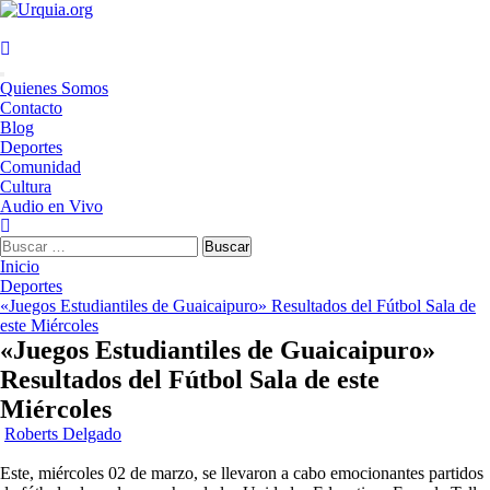
Saltar
al
contenido
Menú
Quienes Somos
principal
Contacto
Blog
Deportes
Comunidad
Cultura
Audio en Vivo
Buscar:
Inicio
Deportes
«Juegos Estudiantiles de Guaicaipuro» Resultados del Fútbol Sala de
este Miércoles
«Juegos Estudiantiles de Guaicaipuro»
Resultados del Fútbol Sala de este
Miércoles
Roberts Delgado
Este, miércoles 02 de marzo, se llevaron a cabo emocionantes partidos