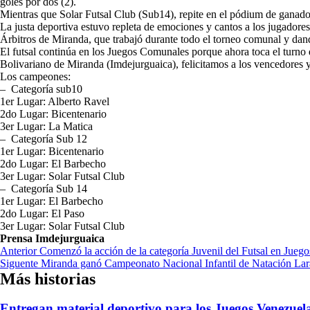
goles por dos (2).
Mientras que Solar Futsal Club (Sub14), repite en el pódium de ganado
La justa deportiva estuvo repleta de emociones y cantos a los jugadore
Árbitros de Miranda, que trabajó durante todo el torneo comunal y dand
El futsal continúa en los Juegos Comunales porque ahora toca el turno
Bolivariano de Miranda (Imdejurguaica), felicitamos a los vencedores y
Los campeones:
– Categoría sub10
1er Lugar: Alberto Ravel
2do Lugar: Bicentenario
3er Lugar: La Matica
– Categoría Sub 12
1er Lugar: Bicentenario
2do Lugar: El Barbecho
3er Lugar: Solar Futsal Club
– Categoría Sub 14
1er Lugar: El Barbecho
2do Lugar: El Paso
3er Lugar: Solar Futsal Club
Prensa Imdejurguaica
Navegación
Anterior
Comenzó la acción de la categoría Juvenil del Futsal en Jue
Siguente
Miranda ganó Campeonato Nacional Infantil de Natación La
de
Más historias
entradas
Entregan material deportivo para los Juegos Venezue