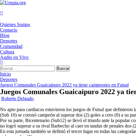
Saltar
al
contenido
Menú
Quienes Somos
principal
Contacto
Blog
Deportes
Comunidad
Cultura
Audio en Vivo
Buscar:
Inicio
Deportes
Juegos Comunales Guaicaipuro 2022 ya tiene campeones en Futsal
Juegos Comunales Guaicaipuro 2022 ya tie
Roberts Delgado
No apto para cardiacos estuvieron los juegos de Futsal que definieron 
(Sub 10) se coronó campeón al superar dos (2) goles a cero (0) a su pa
Por su parte, Bicentenario (Sub12) se llevó el triunfo ante la popular 
no logró superar a su rival Barbecho al caer en tandas de penales dos (2
En esta jornada también se definió el tercer lugar en todas las categorí