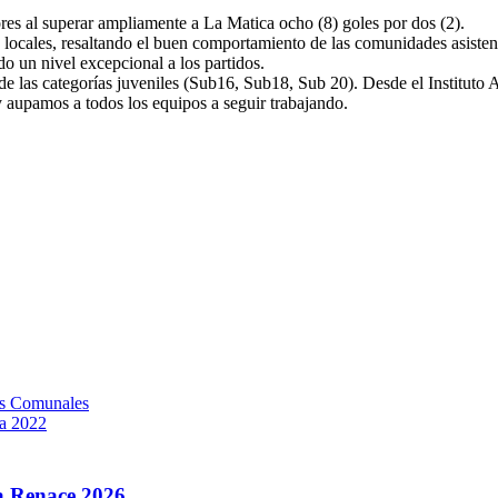
res al superar ampliamente a La Matica ocho (8) goles por dos (2).
s locales, resaltando el buen comportamiento de las comunidades asiste
o un nivel excepcional a los partidos.
 de las categorías juveniles (Sub16, Sub18, Sub 20). Desde el Institu
 aupamos a todos los equipos a seguir trabajando.
gos Comunales
ra 2022
la Renace 2026