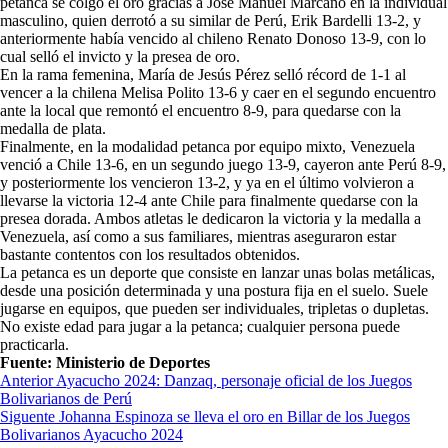
petanca se colgó el oro gracias a José Manuel Marcano en la individual
masculino, quien derrotó a su similar de Perú, Erik Bardelli 13-2, y
anteriormente había vencido al chileno Renato Donoso 13-9, con lo
cual selló el invicto y la presea de oro.
En la rama femenina, María de Jesús Pérez selló récord de 1-1 al
vencer a la chilena Melisa Polito 13-6 y caer en el segundo encuentro
ante la local que remontó el encuentro 8-9, para quedarse con la
medalla de plata.
Finalmente, en la modalidad petanca por equipo mixto, Venezuela
venció a Chile 13-6, en un segundo juego 13-9, cayeron ante Perú 8-9,
y posteriormente los vencieron 13-2, y ya en el último volvieron a
llevarse la victoria 12-4 ante Chile para finalmente quedarse con la
presea dorada. Ambos atletas le dedicaron la victoria y la medalla a
Venezuela, así como a sus familiares, mientras aseguraron estar
bastante contentos con los resultados obtenidos.
La petanca es un deporte que consiste en lanzar unas bolas metálicas,
desde una posición determinada y una postura fija en el suelo. Suele
jugarse en equipos, que pueden ser individuales, tripletas o dupletas.
No existe edad para jugar a la petanca; cualquier persona puede
practicarla.
Fuente: Ministerio de Deportes
Navegación
Anterior
Ayacucho 2024: Danzaq, personaje oficial de los Juegos
Bolivarianos de Perú
de
Siguente
Johanna Espinoza se lleva el oro en Billar de los Juegos
entradas
Bolivarianos Ayacucho 2024