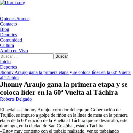
Saltar
al
contenido
Menú
Quienes Somos
principal
Contacto
Blog
Deportes
Comunidad
Cultura
Audio en Vivo
Buscar:
Inicio
Deportes
Jhonny Araujo gana la primera etapa y se coloca líder en la 60ª Vuelta
al Táchira
Jhonny Araujo gana la primera etapa y se
coloca líder en la 60ª Vuelta al Táchira
Roberts Delgado
El pedalista Jhonny Araujo, corredor del equipo Gobernación de
Trujillo, se impuso a golpe de riñón en la línea de meta en la primera
etapa de la 60ª edición de la Vuelta al Táchira que se desarrolló, este
domingo, en la ciudad de San Cristóbal, estado Táchira.
«Estoy muy contento con el trabajo realizado, vengo trabajando