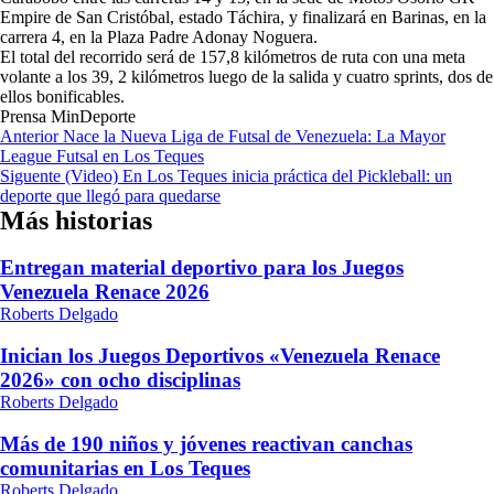
Empire de San Cristóbal, estado Táchira, y finalizará en Barinas, en la
carrera 4, en la Plaza Padre Adonay Noguera.
El total del recorrido será de 157,8 kilómetros de ruta con una meta
volante a los 39, 2 kilómetros luego de la salida y cuatro sprints, dos de
ellos bonificables.
Prensa MinDeporte
Navegación
Anterior
Nace la Nueva Liga de Futsal de Venezuela: La Mayor
League Futsal en Los Teques
de
Siguente
(Video) En Los Teques inicia práctica del Pickleball: un
entradas
deporte que llegó para quedarse
Más historias
Entregan material deportivo para los Juegos
Venezuela Renace 2026
Roberts Delgado
Inician los Juegos Deportivos «Venezuela Renace
2026» con ocho disciplinas
Roberts Delgado
Más de 190 niños y jóvenes reactivan canchas
comunitarias en Los Teques
Roberts Delgado