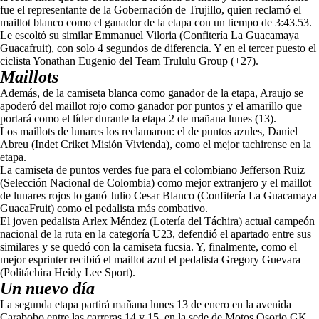
fue el representante de la Gobernación de Trujillo, quien reclamó el
maillot blanco como el ganador de la etapa con un tiempo de 3:43.53.
Le escoltó su similar Emmanuel Viloria (Confitería La Guacamaya
Guacafruit), con solo 4 segundos de diferencia. Y en el tercer puesto el
ciclista Yonathan Eugenio del Team Trululu Group (+27).
Maillots
Además, de la camiseta blanca como ganador de la etapa, Araujo se
apoderó del maillot rojo como ganador por puntos y el amarillo que
portará como el líder durante la etapa 2 de mañana lunes (13).
Los maillots de lunares los reclamaron: el de puntos azules, Daniel
Abreu (Indet Criket Misión Vivienda), como el mejor tachirense en la
etapa.
La camiseta de puntos verdes fue para el colombiano Jefferson Ruiz
(Selección Nacional de Colombia) como mejor extranjero y el maillot
de lunares rojos lo ganó Julio Cesar Blanco (Confitería La Guacamaya
GuacaFruit) como el pedalista más combativo.
El joven pedalista Arlex Méndez (Lotería del Táchira) actual campeón
nacional de la ruta en la categoría U23, defendió el apartado entre sus
similares y se quedó con la camiseta fucsia. Y, finalmente, como el
mejor esprinter recibió el maillot azul el pedalista Gregory Guevara
(Politáchira Heidy Lee Sport).
Un nuevo día
La segunda etapa partirá mañana lunes 13 de enero en la avenida
Carabobo entre las carreras 14 y 15, en la sede de Motos Osorio GK