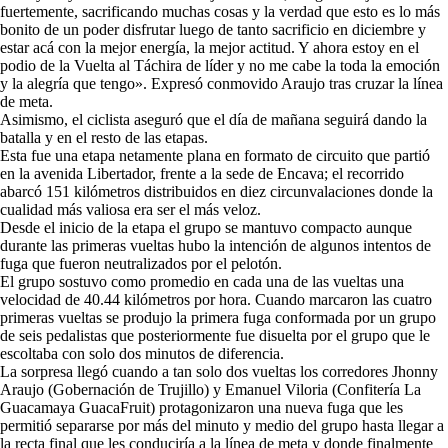
fuertemente, sacrificando muchas cosas y la verdad que esto es lo más
bonito de un poder disfrutar luego de tanto sacrificio en diciembre y
estar acá con la mejor energía, la mejor actitud. Y ahora estoy en el
podio de la Vuelta al Táchira de líder y no me cabe la toda la emoción
y la alegría que tengo». Expresó conmovido Araujo tras cruzar la línea
de meta.
Asimismo, el ciclista aseguró que el día de mañana seguirá dando la
batalla y en el resto de las etapas.
Esta fue una etapa netamente plana en formato de circuito que partió
en la avenida Libertador, frente a la sede de Encava; el recorrido
abarcó 151 kilómetros distribuidos en diez circunvalaciones donde la
cualidad más valiosa era ser el más veloz.
Desde el inicio de la etapa el grupo se mantuvo compacto aunque
durante las primeras vueltas hubo la intención de algunos intentos de
fuga que fueron neutralizados por el pelotón.
El grupo sostuvo como promedio en cada una de las vueltas una
velocidad de 40.44 kilómetros por hora. Cuando marcaron las cuatro
primeras vueltas se produjo la primera fuga conformada por un grupo
de seis pedalistas que posteriormente fue disuelta por el grupo que le
escoltaba con solo dos minutos de diferencia.
La sorpresa llegó cuando a tan solo dos vueltas los corredores Jhonny
Araujo (Gobernación de Trujillo) y Emanuel Viloria (Confitería La
Guacamaya GuacaFruit) protagonizaron una nueva fuga que les
permitió separarse por más del minuto y medio del grupo hasta llegar a
la recta final que les conduciría a la línea de meta y donde finalmente