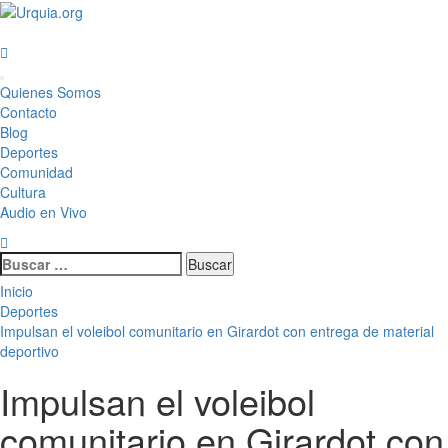
Saltar
al
contenido
Menú
Quienes Somos
principal
Contacto
Blog
Deportes
Comunidad
Cultura
Audio en Vivo
Buscar:
Inicio
Deportes
Impulsan el voleibol comunitario en Girardot con entrega de material
deportivo
Impulsan el voleibol
comunitario en Girardot con