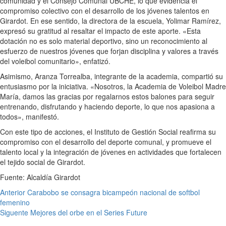
comunidad y el Consejo Comunal UBCHE, lo que evidencia el
compromiso colectivo con el desarrollo de los jóvenes talentos en
Girardot. En ese sentido, la directora de la escuela, Yolimar Ramírez,
expresó su gratitud al resaltar el impacto de este aporte. «Esta
dotación no es solo material deportivo, sino un reconocimiento al
esfuerzo de nuestros jóvenes que forjan disciplina y valores a través
del voleibol comunitario», enfatizó.
Asimismo, Aranza Torrealba, integrante de la academia, compartió su
entusiasmo por la iniciativa. «Nosotros, la Academia de Voleibol Madre
María, damos las gracias por regalarnos estos balones para seguir
entrenando, disfrutando y haciendo deporte, lo que nos apasiona a
todos», manifestó.
Con este tipo de acciones, el Instituto de Gestión Social reafirma su
compromiso con el desarrollo del deporte comunal, y promueve el
talento local y la integración de jóvenes en actividades que fortalecen
el tejido social de Girardot.
Fuente: Alcaldía Girardot
Navegación
Anterior
Carabobo se consagra bicampeón nacional de softbol
femenino
de
Siguente
Mejores del orbe en el Series Future