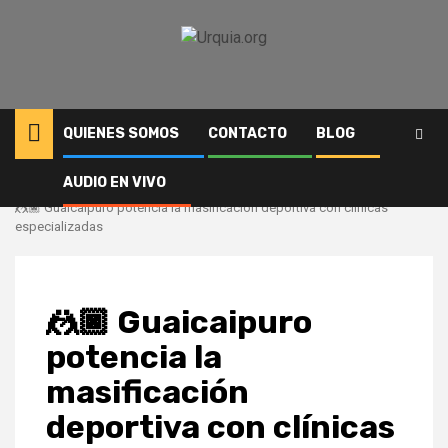
Saltar
al
contenido
QUIENES SOMOS
CONTACTO
BLOG
AUDIO EN VIVO
Inicio
Deportes
🤼🏿 Guaicaipuro potencia la masificación deportiva con clínicas
especializadas
🤼🏿 Guaicaipuro
potencia la
masificación
deportiva con clínicas