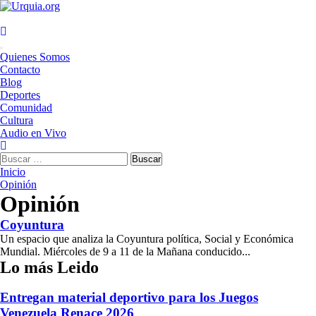
Saltar
al
contenido
Menú
Quienes Somos
principal
Contacto
Blog
Deportes
Comunidad
Cultura
Audio en Vivo
Buscar:
Inicio
Opinión
Opinión
Coyuntura
Un espacio que analiza la Coyuntura política, Social y Económica
Mundial. Miércoles de 9 a 11 de la Mañana conducido...
Lo más Leido
Entregan material deportivo para los Juegos
Venezuela Renace 2026