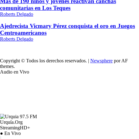
Más de 190 niños y jóvenes reactivan canchas
comunitarias en Los Teques
Roberts Delgado
Ajedrecista Vicmary Pérez conquista el oro en Juegos
Centroamericanos
Roberts Delgado
Copyright © Todos los derechos reservados.
|
Newsphere
por AF
themes.
Audio en Vivo
Urquía.Org
StreamingHD+
● En Vivo