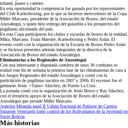
infantil, junior y cadetes.
En esta oportunidad la competencia fue ganada por los representantes
del Club Karleoboxing, por lo que se hicieron merecedores de la Copa
Miller Marcano, presidente de la Asociación de Boxeo, del estado
Anzoátegui, y quien hizo entrega del galardón a los prospectos del
pugilismo aficionado del país.
En esta Copa participaron los clubes y escuelas de boxeo de la entidad,
Miku, Marcano, Team Maestre, Karleoboxing y Pedro Aular. El
evento contó con la organización de la Escuela de Boxeo Pedro Aular
y se hicieron presentes además integrantes de la directiva de la
Asociación de Boxeo del estado Anzoátegui.
Eliminatorias a los Regionales de Anzoátegui
Con una interesante y disputada cartelera de unos 30 combates se
realizó este fin de semana la primera fase de las eliminatorias de cara a
los Juegos Regionales del estado Anzoátegui y contó con la
particiáción de pugilistas nacidos en 2007 y 2006. El escenari fue el
gimnasio Jesús «Talao» Sánchez, de Puerto La Cruz.
La jornada contó con la organización de Jesús Bravo y Ray Sánchez,
con el irrestricto apoyo de la Asociación de Boxeo del estado
Anzoátegui que preside Miller Marcano.
Navegación
Anterior
Miranda ganó II Válida Nacional de Patinaje de Carrera
Siguente
Venezuela tomó control de los Bolivarianos de la Juventud en
de
Sucre Bolivia
entradas
Más historias