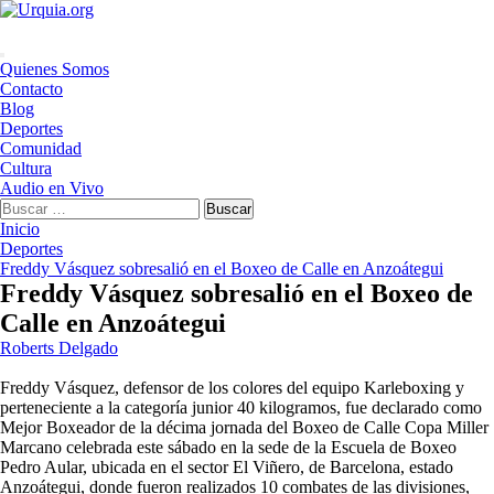
Saltar
al
contenido
Menú
Quienes Somos
principal
Contacto
Blog
Deportes
Comunidad
Cultura
Audio en Vivo
Buscar:
Inicio
Deportes
Freddy Vásquez sobresalió en el Boxeo de Calle en Anzoátegui
Freddy Vásquez sobresalió en el Boxeo de
Calle en Anzoátegui
Roberts Delgado
Freddy Vásquez, defensor de los colores del equipo Karleboxing y
perteneciente a la categoría junior 40 kilogramos, fue declarado como
Mejor Boxeador de la décima jornada del Boxeo de Calle Copa Miller
Marcano celebrada este sábado en la sede de la Escuela de Boxeo
Pedro Aular, ubicada en el sector El Viñero, de Barcelona, estado
Anzoátegui, donde fueron realizados 10 combates de las divisiones,