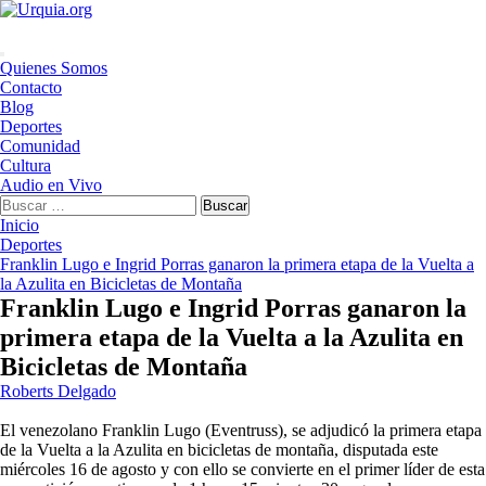
Saltar
al
contenido
Menú
Quienes Somos
principal
Contacto
Blog
Deportes
Comunidad
Cultura
Audio en Vivo
Buscar:
Inicio
Deportes
Franklin Lugo e Ingrid Porras ganaron la primera etapa de la Vuelta a
la Azulita en Bicicletas de Montaña
Franklin Lugo e Ingrid Porras ganaron la
primera etapa de la Vuelta a la Azulita en
Bicicletas de Montaña
Roberts Delgado
El venezolano Franklin Lugo (Eventruss), se adjudicó la primera etapa
de la Vuelta a la Azulita en bicicletas de montaña, disputada este
miércoles 16 de agosto y con ello se convierte en el primer líder de esta