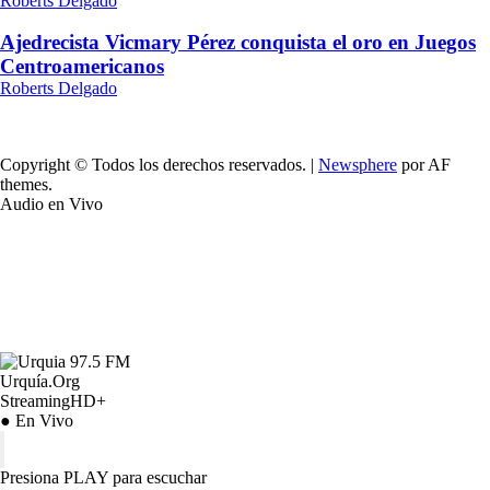
Roberts Delgado
Ajedrecista Vicmary Pérez conquista el oro en Juegos
Centroamericanos
Roberts Delgado
Copyright © Todos los derechos reservados.
|
Newsphere
por AF
themes.
Audio en Vivo
Urquía.Org
StreamingHD+
● En Vivo
Presiona PLAY para escuchar