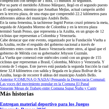
competición con tiempo de 1 hora, 15 minutos 30 segundos.
Por su parte el merideño Alfonso Márquez, llegó en el segundo puesto
a 45 segundos, mientras que Jonathan Mejías, actual campeón arribó
en la tercera plaza, de una etapa que comprendió 22.2 kilómetros para
diferentes aldeas del municipio Andrés Bello.
En la rama femenina, la tachirense Ingrid Porras cruzó primera la meta,
seguida de Alejandra Moreno de Colombia y en la tercera plaza
terminó Sarah Penso, que representa a la Azulita, en un grupo de 12
ciclistas que representan a Colombia y Venezuela.
Cabe destacar que este evento, organizado por la Fundación Vuelta a
la Azulita, recibe el respaldo del gobierno nacional a través de
diferentes entes como en Banco Venezuela entre otros, al igual que el
gobierno de Mérida con su gobernador Jehyson Guzmán.
La Vuelta que comenzó este miércoles contó con un grupo de 155
ciclistas que representan a Brasil, Colombia, México y Venezuela. Y
consta de 5 etapas. Este jueves está pautada la segunda fracción la cual
tiene 32.8 kilómetros con salida y llegada en la plaza Bolívar de la
Azulita, luego de recorrer 8 aldeas del municipio Andrés Bello.
Navegación
Anterior
[COMUNA O NADA] Pensando la Democracia Comunal:
Las voces del movimiento popular en la Comuna El Panal
de
Siguente
Mesas de Trabajo entre Comuna Supai Ñuñu y Cantv
entradas
Más historias
Entregan material deportivo para los Juegos