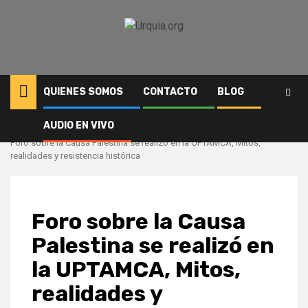
Saltar
al
contenido
QUIENES SOMOS
CONTACTO
BLOG
AUDIO EN VIVO
Inicio
Comunidad
Foro sobre la Causa Palestina se realizó en la UPTAMCA, Mitos,
realidades y resistencia histórica
Foro sobre la Causa
Palestina se realizó en
la UPTAMCA, Mitos,
realidades y