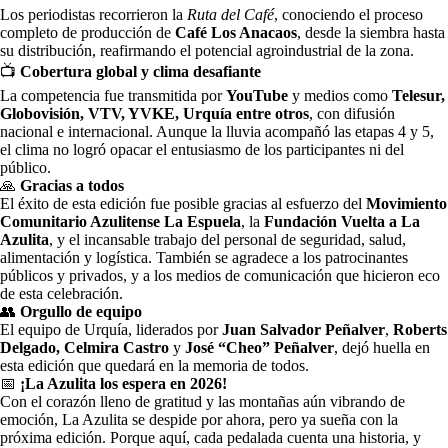
Los periodistas recorrieron la
Ruta del Café
, conociendo el proceso
completo de producción de
Café Los Anacaos
, desde la siembra hasta
su distribución, reafirmando el potencial agroindustrial de la zona.
📺
Cobertura global y clima desafiante
La competencia fue transmitida por
YouTube
y medios como
Telesur,
Globovisión, VTV, YVKE, Urquía entre otros
, con difusión
nacional e internacional. Aunque la lluvia acompañó las etapas 4 y 5,
el clima no logró opacar el entusiasmo de los participantes ni del
público.
🙏
Gracias a todos
El éxito de esta edición fue posible gracias al esfuerzo del
Movimiento
Comunitario Azulitense La Espuela
, la
Fundación Vuelta a La
Azulita
, y el incansable trabajo del personal de seguridad, salud,
alimentación y logística. También se agradece a los patrocinantes
públicos y privados, y a los medios de comunicación que hicieron eco
de esta celebración.
👥
Orgullo de equipo
El equipo de Urquía, liderados por
Juan Salvador Peñalver
,
Roberts
Delgado, Celmira Castro
y
José “Cheo” Peñalver
, dejó huella en
esta edición que quedará en la memoria de todos.
📅
¡La Azulita los espera en 2026!
Con el corazón lleno de gratitud y las montañas aún vibrando de
emoción, La Azulita se despide por ahora, pero ya sueña con la
próxima edición. Porque aquí, cada pedalada cuenta una historia, y