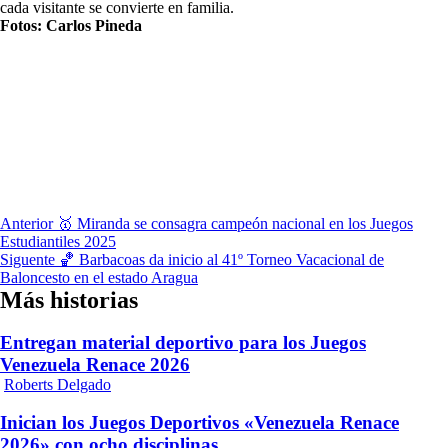
cada visitante se convierte en familia.
Fotos: Carlos Pineda
Navegación
Anterior
🥇 Miranda se consagra campeón nacional en los Juegos
Estudiantiles 2025
de
Siguente
🏀 Barbacoas da inicio al 41º Torneo Vacacional de
entradas
Baloncesto en el estado Aragua
Más historias
Entregan material deportivo para los Juegos
Venezuela Renace 2026
Roberts Delgado
Inician los Juegos Deportivos «Venezuela Renace
2026» con ocho disciplinas