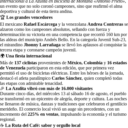
Internacional a La Azulita en Bicicleta de Montaña «Antonio Prieto»
,
un evento que no solo coronó campeones, sino que reafirmó el alma
deportiva y cultural de esta tierra andina.
🏆
Los grandes vencedores
El mexicano
Rafael Escárcega
y la venezolana
Andrea Contreras
se
alzaron como los campeones absolutos, sellando con fuerza y
determinación su victoria en una competencia que recorrió 160 km por
las aldeas del municipio Andrés Bello. En la categoría Juvenil Sub-23,
el mirandino
Jhonny Larrañaga
se llevó los aplausos al conquistar la
tercera etapa y coronarse campeón juvenil.
🌍
Una fiesta internacional
Más de
137 ciclistas
provenientes de
México, Colombia
y
16 estados
de Venezuela
participaron en esta edición, que por primera vez
permitió el uso de bicicletas eléctricas. Entre los héroes de la jornada,
destacó el atleta paralímpico
Carlos Sánchez
, quien completó todas
las etapas con admirable tenacidad.
🎉
La Azulita vibró con más de 16.000 visitantes
Durante cinco días, del miércoles 13 al sábado 16 de agosto, el pueblo
se transformó en un epicentro de alegría, deporte y cultura. Las noches
se llenaron de música, danzas y tradiciones que celebraron el gentilicio
merideño. El comercio local vivió un auge sin precedentes, con un
incremento del
225% en ventas
, impulsando la economía y el turismo
regional.
☕
La Ruta del Café: sabor y orgullo local