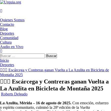
Saltar
al
contenido
Menú
Quienes Somos
principal
Contacto
Blog
Deportes
Comunidad
Cultura
Audio en Vivo
Buscar:
Inicio
Deportes
🚴‍♂️✨ Escárcega y Contreras ganan Vuelta a La Azulita en Bicicleta de
Montaña 2025
🚴‍♂️✨ Escárcega y Contreras ganan Vuelta a
La Azulita en Bicicleta de Montaña 2025
Roberts Delgado
La Azulita, Mérida – 16 de agosto de 2025.
Con emoción, esfuerzo
y espíritu comunitario, culminó la 28ª edición de la
Vuelta