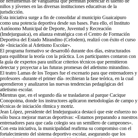
de herramientas de vanguardia que permitan potenciar el talento de
niños y jóvenes en las diversas instituciones educativas de la
jurisdicción.
Esta iniciativa surge a fin de consolidar al municipio Guaicaipuro
como una potencia deportiva desde sus bases. Para ello, el Instituto
Autónomo Municipal de Deporte, Juventud y Recreación
(Imdejurguaica), en alianza estratégica con el Centro de Formación
Deportiva del Estado Mirandino (Cefodem), realizó con éxito el curso
de «Iniciación al Atletismo Escolar».
El programa formativo se desarrolló durante dos días, estructurados
para equilibrar la teoría con la práctica. Los participantes contaron con
la guía de expertos para unificar criterios técnicos que permitieron
detectar y proyectar a las futuras promesas del atletismo mirandino.
El teatro Lamas de los Teques fue el escenario para que entrenadores y
profesores -durante el primer día- recibieran la fase teórica, en la cual
aprendieron y analizaron las nuevas tendencias pedagógicas del
atletismo escolar.
Mientras que, en el segundo día se trasladaron al parque Cacique
Conopoima, donde los instructores aplicaron metodologías de campo y
técnicas de iniciación rítmica y motriz.
Jean López, presidente del Imdejurguaica destacó que este esfuerzo no
sólo busca mejorar marcas deportivas: «Estamos preparando a nuestros
entrenadores para que cada colegio sea un semillero de campeones».
Con esta iniciativa, la municipalidad reafirma su compromiso con el
fortalecimiento del sistema deportivo escolar, asegurando que los