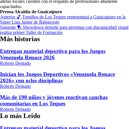
atletas locales cuenten con el respaldo de profesionales altamente
capacitados.
Prensa Alcaldía de Guaicaipuro
Navegación
Anterior
🏀 Tornillos de Los Teques representará a Guaicaipuro en la
Súper Liga Junior de Baloncesto
de
Siguente
🏓 Showdown deporte para personas con discapacidad visual
entradas
realiza primer Taller de Formación
Más historias
Entregan material deportivo para los Juegos
Venezuela Renace 2026
Roberts Delgado
Inician los Juegos Deportivos «Venezuela Renace
2026» con ocho disciplinas
Roberts Delgado
Más de 190 niños y jóvenes reactivan canchas
comunitarias en Los Teques
Roberts Delgado
Lo más Leido
Entregan material deportivo para los Juegos