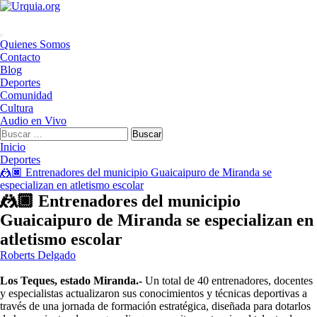
Saltar
al
contenido
Menú
Quienes Somos
principal
Contacto
Blog
Deportes
Comunidad
Cultura
Audio en Vivo
Buscar:
Inicio
Deportes
🤼🏿 Entrenadores del municipio Guaicaipuro de Miranda se
especializan en atletismo escolar
🤼🏿 Entrenadores del municipio
Guaicaipuro de Miranda se especializan en
atletismo escolar
Roberts Delgado
Los Teques, estado Miranda.-
Un total de 40 entrenadores, docentes
y especialistas actualizaron sus conocimientos y técnicas deportivas a
través de una jornada de formación estratégica, diseñada para dotarlos