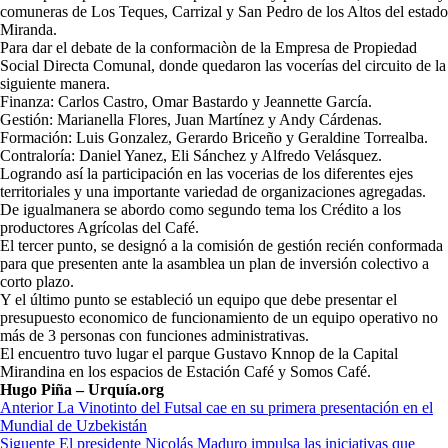
comuneras de Los Teques, Carrizal y San Pedro de los Altos del estado
Miranda.
Para dar el debate de la conformaciòn de la Empresa de Propiedad
Social Directa Comunal, donde quedaron las vocerías del circuito de la
siguiente manera.
Finanza: Carlos Castro, Omar Bastardo y Jeannette García.
Gestión: Marianella Flores, Juan Martínez y Andy Cárdenas.
Formación: Luis Gonzalez, Gerardo Briceño y Geraldine Torrealba.
Contraloría: Daniel Yanez, Eli Sánchez y Alfredo Velásquez.
Logrando así la participación en las vocerias de los diferentes ejes
territoriales y una importante variedad de organizaciones agregadas.
De igualmanera se abordo como segundo tema los Crédito a los
productores Agrícolas del Café.
El tercer punto, se designó a la comisión de gestión recién conformada
para que presenten ante la asamblea un plan de inversión colectivo a
corto plazo.
Y el último punto se estableció un equipo que debe presentar el
presupuesto economico de funcionamiento de un equipo operativo no
más de 3 personas con funciones administrativas.
El encuentro tuvo lugar el parque Gustavo Knnop de la Capital
Mirandina en los espacios de Estación Café y Somos Café.
Hugo Piña – Urquía.org
Navegación
Anterior
La Vinotinto del Futsal cae en su primera presentación en el
Mundial de Uzbekistán
de
Siguente
El presidente Nicolás Maduro impulsa las iniciativas que