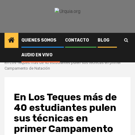
Saltar
al
contenido
QUIENES SOMOS
CONTACTO
BLOG
AUDIO EN VIVO
Inicio
Deportes
En Los Teques más de 40 estudiantes pulen sus técnicas en primer
Campamento de Natación
En Los Teques más de
40 estudiantes pulen
sus técnicas en
primer Campamento