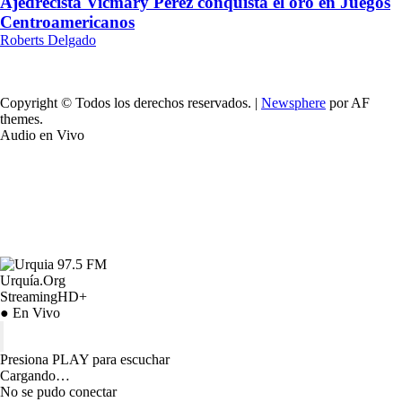
Ajedrecista Vicmary Pérez conquista el oro en Juegos
Centroamericanos
Roberts Delgado
Copyright © Todos los derechos reservados.
|
Newsphere
por AF
themes.
Audio en Vivo
Urquía.Org
StreamingHD+
● En Vivo
Presiona PLAY para escuchar
Cargando…
No se pudo conectar