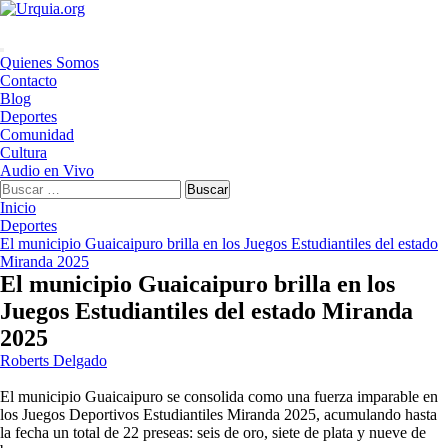
Saltar
al
contenido
Menú
Quienes Somos
principal
Contacto
Blog
Deportes
Comunidad
Cultura
Audio en Vivo
Buscar:
Inicio
Deportes
El municipio Guaicaipuro brilla en los Juegos Estudiantiles del estado
Miranda 2025
El municipio Guaicaipuro brilla en los
Juegos Estudiantiles del estado Miranda
2025
Roberts Delgado
El municipio Guaicaipuro se consolida como una fuerza imparable en
los Juegos Deportivos Estudiantiles Miranda 2025, acumulando hasta
la fecha un total de 22 preseas: seis de oro, siete de plata y nueve de