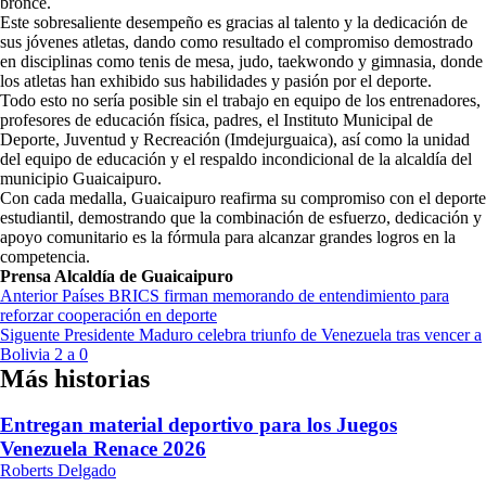
bronce.
Este sobresaliente desempeño es gracias al talento y la dedicación de
sus jóvenes atletas, dando como resultado el compromiso demostrado
en disciplinas como tenis de mesa, judo, taekwondo y gimnasia, donde
los atletas han exhibido sus habilidades y pasión por el deporte.
Todo esto no sería posible sin el trabajo en equipo de los entrenadores,
profesores de educación física, padres, el Instituto Municipal de
Deporte, Juventud y Recreación (Imdejurguaica), así como la unidad
del equipo de educación y el respaldo incondicional de la alcaldía del
municipio Guaicaipuro.
Con cada medalla, Guaicaipuro reafirma su compromiso con el deporte
estudiantil, demostrando que la combinación de esfuerzo, dedicación y
apoyo comunitario es la fórmula para alcanzar grandes logros en la
competencia.
Prensa Alcaldía de Guaicaipuro
Navegación
Anterior
Países BRICS firman memorando de entendimiento para
reforzar cooperación en deporte
de
Siguente
Presidente Maduro celebra triunfo de Venezuela tras vencer a
entradas
Bolivia 2 a 0
Más historias
Entregan material deportivo para los Juegos
Venezuela Renace 2026
Roberts Delgado