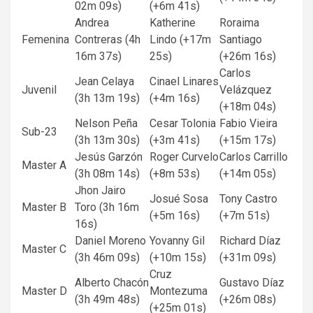
02m 09s)
(+6m 41s)
Andrea
Katherine
Roraima
Femenina
Contreras (4h
Lindo (+17m
Santiago
16m 37s)
25s)
(+26m 16s)
Carlos
Jean Celaya
Cinael Linares
Juvenil
Velázquez
(3h 13m 19s)
(+4m 16s)
(+18m 04s)
Nelson Peña
Cesar Tolonia
Fabio Vieira
Sub-23
(3h 13m 30s)
(+3m 41s)
(+15m 17s)
Jesús Garzón
Roger Curvelo
Carlos Carrillo
Master A
(3h 08m 14s)
(+8m 53s)
(+14m 05s)
Jhon Jairo
Josué Sosa
Tony Castro
Master B
Toro (3h 16m
(+5m 16s)
(+7m 51s)
16s)
Daniel Moreno
Yovanny Gil
Richard Díaz
Master C
(3h 46m 09s)
(+10m 15s)
(+31m 09s)
Cruz
Alberto Chacón
Gustavo Díaz
Master D
Montezuma
(3h 49m 48s)
(+26m 08s)
(+25m 01s)