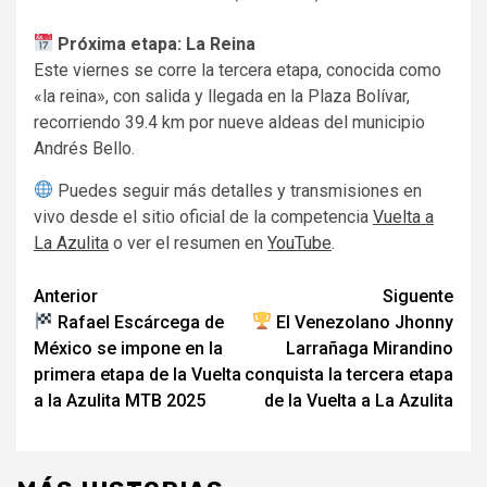
Próxima etapa: La Reina
Este viernes se corre la tercera etapa, conocida como
«la reina», con salida y llegada en la Plaza Bolívar,
recorriendo 39.4 km por nueve aldeas del municipio
Andrés Bello.
Puedes seguir más detalles y transmisiones en
vivo desde el sitio oficial de la competencia
Vuelta a
La Azulita
o ver el resumen en
YouTube
.
Navegación
Anterior
Siguente
Rafael Escárcega de
El Venezolano Jhonny
de
México se impone en la
Larrañaga Mirandino
entradas
primera etapa de la Vuelta
conquista la tercera etapa
a la Azulita MTB 2025
de la Vuelta a La Azulita