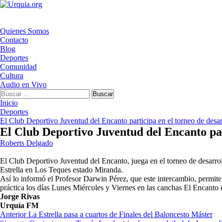
Saltar
al
contenido
Menú
Quienes Somos
principal
Contacto
Blog
Deportes
Comunidad
Cultura
Audio en Vivo
Buscar:
Inicio
Deportes
El Club Deportivo Juventud del Encanto participa en el torneo de desar
El Club Deportivo Juventud del Encanto part
Roberts Delgado
El Club Deportivo Juventud del Encanto, juega en el torneo de desarr
Estrella en Los Teques estado Miranda.
Así lo informó el Profesor Darwin Pérez, que este intercambio, permite 
práctica los días Lunes Miércoles y Viernes en las canchas El Encanto e
Jorge Rivas
Urquía FM
Navegación
Anterior
La Estrella pasa a cuartos de Finales del Baloncesto Máster