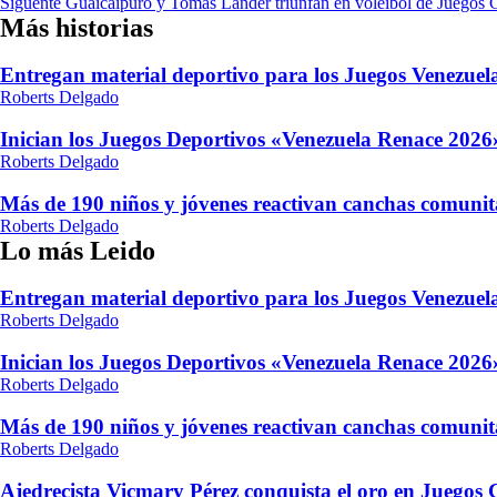
Siguente
Guaicaipuro y Tomás Lander triunfan en voleibol de Juegos 
de
Más historias
entradas
Entregan material deportivo para los Juegos Venezue
Roberts Delgado
Inician los Juegos Deportivos «Venezuela Renace 2026»
Roberts Delgado
Más de 190 niños y jóvenes reactivan canchas comunit
Roberts Delgado
Lo más Leido
Entregan material deportivo para los Juegos Venezue
Roberts Delgado
Inician los Juegos Deportivos «Venezuela Renace 2026»
Roberts Delgado
Más de 190 niños y jóvenes reactivan canchas comunit
Roberts Delgado
Ajedrecista Vicmary Pérez conquista el oro en Juegos