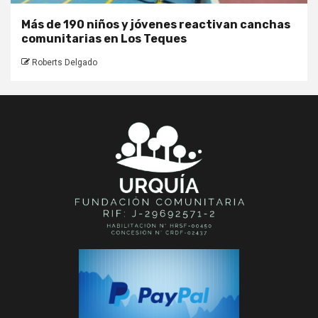
Más de 190 niños y jóvenes reactivan canchas
comunitarias en Los Teques
Roberts Delgado