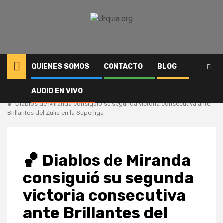
Saltar
al
contenido
QUIENES SOMOS
CONTACTO
BLOG
AUDIO EN VIVO
Inicio
Deportes
🏀 Diablos de Miranda consiguió su segunda victoria consecutiva ante
Brillantes del Zulia en la Superliga
🏀 Diablos de Miranda
consiguió su segunda
victoria consecutiva
ante Brillantes del