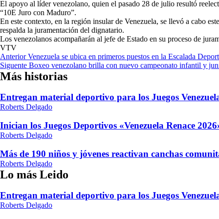
El apoyo al líder venezolano, quien el pasado 28 de julio resultó reele
“10E Juro con Maduro”.
En este contexto, en la región insular de Venezuela, se llevó a cabo
respalda la juramentación del dignatario.
Los venezolanos acompañarán al jefe de Estado en su proceso de juram
VTV
Navegación
Anterior
Venezuela se ubica en primeros puestos en la Escalada Deport
Siguente
Boxeo venezolano brilla con nuevo campeonato infantil y jun
de
Más historias
entradas
Entregan material deportivo para los Juegos Venezue
Roberts Delgado
Inician los Juegos Deportivos «Venezuela Renace 2026»
Roberts Delgado
Más de 190 niños y jóvenes reactivan canchas comunit
Roberts Delgado
Lo más Leido
Entregan material deportivo para los Juegos Venezue
Roberts Delgado