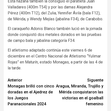
Esta hazaña también la consiguió el paratleta Juan
Valladares (400m T54) y por las damas Alejandra
Pérez (400m T12), del Zulia; Yennifer Ávila (bala F12),
de Mérida; y Wendy Mejías (jabalina F34), de Carabobo.
El caraqueño Adonis Blanco también lució en la jornada
donde conquistó dos metales dorados en las pruebas
de campo bala y jabalina categoría F34.
El atletismo adaptado continúa este viernes 6 de
diciembre en el Centro Nacional de Atletismo “Yulimar
Rojas” en Maturín, estado Monagas, a partir de las 4 de
la tarde.
Navegación
Anterior
Siguente
Monagas brilló con cinco
Aragua, Miranda, Trujillo y
de
doradas en el Ajedrez de
Mérida conquistaron las
entradas
los Juegos
victorias en el goalball
Paranacionales 2024
femenino