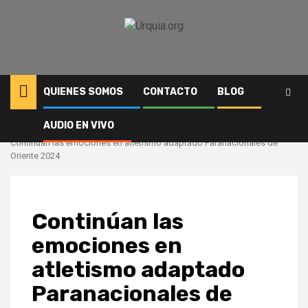
Saltar
al
contenido
QUIENES SOMOS
CONTACTO
BLOG
AUDIO EN VIVO
Inicio
Deportes
Continúan las emociones en atletismo adaptado Paranacionales de
Oriente 2024
Continúan las
emociones en
atletismo adaptado
Paranacionales de