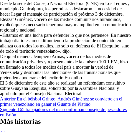
Desde la sede del Consejo Nacional Electoral (CNE) en Los Teques ,
municipio Guaicaipuro, los periodistas destacaron la necesidad de
hacer llegar el mensaje de participación el próximo 3 de diciembre.
Eleazar Giménez, vocero de los medios comunitarios mirandinos,
explicó que es necesario tener una mayor amplitud en la comunicación
regional y nacional.
«Estamos en una lucha para defender lo que nos pertenece. En nuestro
trabajo diario estamos difundiendo la producción de contenido en
alianza con todos los medios, no solo en defensa de El Esequibo, sino
de todo el territorio venezolano», dijo.
De igual manera, Jeanpiero Armas, vocero de los medios de
comunicación privados y representante de la emisora 100.1 FM, hizo
un llamado a todos los medios del país a mostrar la verdad de
Venezuela y desmontar las intenciones de las transnacionales que
pretenden apoderarse del territorio Esequibo.
El 3 de diciembre de este año se realizará un referéndum consultivo
sobre Guayana Esequiba, solicitado por la Asamblea Nacional y
aprobado por el Consejo Nacional Electoral.
Navegación
Anterior
En el béisbol Gringo, Andrés Giménez se convierte en el
primer venezolano en ganar el Guante de Platino
de
Siguente
165 trabajadores del mar conforman consejo de pescadores
entradas
en Brión
Más historias