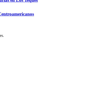
arias en Los Teques
 Centroamericanos
es.