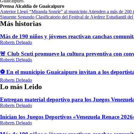
Guaicaipuro.
Prensa Alcaldía de Guaicaipuro
Navegación
Anterior
Llegó “Miranda Sonríe” al municipio Atienden a más de 200 p
Siguente
Segundo Clasificatorio del Festival de Ajedrez Estudiantil de
de
Más historias
entradas
Más de 190 niños y jóvenes reactivan canchas comunit
Roberts Delgado
🚨 Club Scuti promueve la cultura preventiva con conv
Roberts Delgado
⚽ En el municipio Guaicaipuro invitan a los deportist
Roberts Delgado
Lo más Leido
Entregan material deportivo para los Juegos Venezue
Roberts Delgado
Inician los Juegos Deportivos «Venezuela Renace 2026»
Roberts Delgado