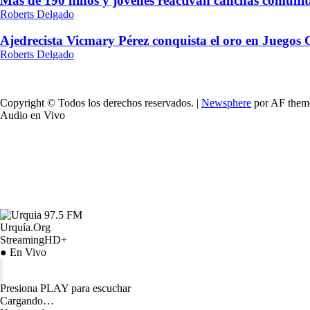
Más de 190 niños y jóvenes reactivan canchas comunit
Roberts Delgado
Ajedrecista Vicmary Pérez conquista el oro en Juegos
Roberts Delgado
Copyright © Todos los derechos reservados.
|
Newsphere
por AF them
Audio en Vivo
Urquía.Org
StreamingHD+
● En Vivo
Presiona PLAY para escuchar
Cargando…