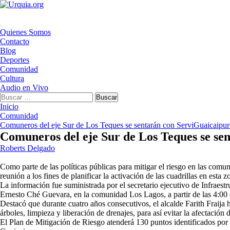
Saltar
al
contenido
Menú
Quienes Somos
principal
Contacto
Blog
Deportes
Comunidad
Cultura
Audio en Vivo
Buscar:
Inicio
Comunidad
Comuneros del eje Sur de Los Teques se sentarán con ServiGuaicaipuro
Comuneros del eje Sur de Los Teques se sen
Roberts Delgado
Como parte de las políticas públicas para mitigar el riesgo en las com
reunión a los fines de planificar la activación de las cuadrillas en esta z
La información fue suministrada por el secretario ejecutivo de Infraest
Ernesto Ché Guevara, en la comunidad Los Lagos, a partir de las 4:00 d
Destacó que durante cuatro años consecutivos, el alcalde Farith Fraija
árboles, limpieza y liberación de drenajes, para así evitar la afectación
El Plan de Mitigación de Riesgo atenderá 130 puntos identificados por 