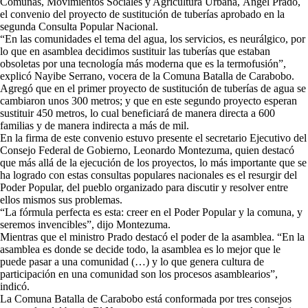
Comunas, Movimientos Sociales y Agricultura Urbana, Ángel Prado,
el convenio del proyecto de sustitución de tuberías aprobado en la
segunda Consulta Popular Nacional.
“En las comunidades el tema del agua, los servicios, es neurálgico, por
lo que en asamblea decidimos sustituir las tuberías que estaban
obsoletas por una tecnología más moderna que es la termofusión”,
explicó Nayibe Serrano, vocera de la Comuna Batalla de Carabobo.
Agregó que en el primer proyecto de sustitución de tuberías de agua se
cambiaron unos 300 metros; y que en este segundo proyecto esperan
sustituir 450 metros, lo cual beneficiará de manera directa a 600
familias y de manera indirecta a más de mil.
En la firma de este convenio estuvo presente el secretario Ejecutivo del
Consejo Federal de Gobierno, Leonardo Montezuma, quien destacó
que más allá de la ejecución de los proyectos, lo más importante que se
ha logrado con estas consultas populares nacionales es el resurgir del
Poder Popular, del pueblo organizado para discutir y resolver entre
ellos mismos sus problemas.
“La fórmula perfecta es esta: creer en el Poder Popular y la comuna, y
seremos invencibles”, dijo Montezuma.
Mientras que el ministro Prado destacó el poder de la asamblea. “En la
asamblea es donde se decide todo, la asamblea es lo mejor que le
puede pasar a una comunidad (…) y lo que genera cultura de
participación en una comunidad son los procesos asamblearios”,
indicó.
La Comuna Batalla de Carabobo está conformada por tres consejos