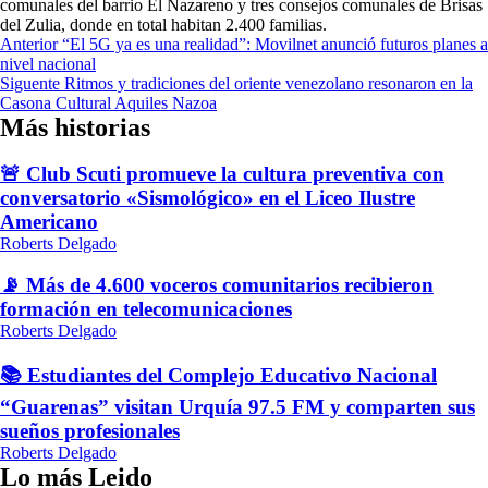
comunales del barrio El Nazareno y tres consejos comunales de Brisas
del Zulia, donde en total habitan 2.400 familias.
Navegación
Anterior
“El 5G ya es una realidad”: Movilnet anunció futuros planes a
nivel nacional
de
Siguente
Ritmos y tradiciones del oriente venezolano resonaron en la
entradas
Casona Cultural Aquiles Nazoa
Más historias
🚨 Club Scuti promueve la cultura preventiva con
conversatorio «Sismológico» en el Liceo Ilustre
Americano
Roberts Delgado
📡 Más de 4.600 voceros comunitarios recibieron
formación en telecomunicaciones
Roberts Delgado
📚 Estudiantes del Complejo Educativo Nacional
“Guarenas” visitan Urquía 97.5 FM y comparten sus
sueños profesionales
Roberts Delgado
Lo más Leido