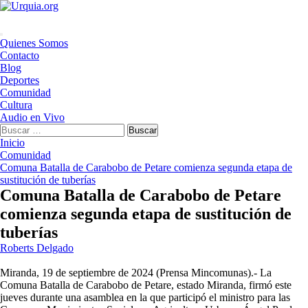
Saltar
al
contenido
Menú
Quienes Somos
principal
Contacto
Blog
Deportes
Comunidad
Cultura
Audio en Vivo
Buscar:
Inicio
Comunidad
Comuna Batalla de Carabobo de Petare comienza segunda etapa de
sustitución de tuberías
Comuna Batalla de Carabobo de Petare
comienza segunda etapa de sustitución de
tuberías
Roberts Delgado
Miranda, 19 de septiembre de 2024 (Prensa Mincomunas).- La
Comuna Batalla de Carabobo de Petare, estado Miranda, firmó este
jueves durante una asamblea en la que participó el ministro para las