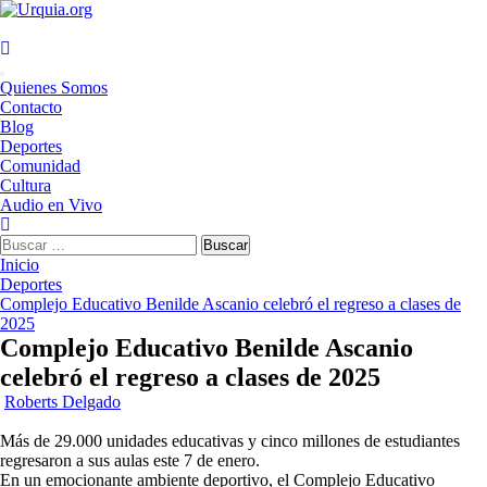
Saltar
al
contenido
Menú
Quienes Somos
principal
Contacto
Blog
Deportes
Comunidad
Cultura
Audio en Vivo
Buscar:
Inicio
Deportes
Complejo Educativo Benilde Ascanio celebró el regreso a clases de
2025
Complejo Educativo Benilde Ascanio
celebró el regreso a clases de 2025
Roberts Delgado
Más de 29.000 unidades educativas y cinco millones de estudiantes
regresaron a sus aulas este 7 de enero.
En un emocionante ambiente deportivo, el Complejo Educativo