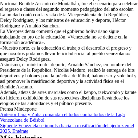
Nacional Benilde Ascanio de Montalbán, fue el escenario para celebrar
el regreso a clases del segundo momento pedagógico del año escolar.
La unidad contó con la visita de la Vicepresidenta de la República,
Delcy Rodríguez, y los ministros de educación y deporte, Héctor
Rodríguez y Arnaldo Sánchez.
La Vicepresidenta comentó que el gobierno bolivariano sigue
trabajando en pro de la educación. «Venezuela no se detiene en la
formación académica».
«Nuestro norte, es la educación el trabajo el desarrollo el progreso y
que nosotros podamos llevar felicidad social al pueblo venezolano»
aseguró Delcy Rodríguez.
Asimismo, el ministro del deporte, Arnaldo Sánchez, en nombre del
Presidente de la República, Nicolás Maduro, realizó la entrega de kits
deportivos y balones para la práctica de fútbol, baloncesto y voleibol y
así promover la masificación deportiva y la actividad física en el
Benilde Ascanio.
Además, atletas de artes marciales como el kenpo, taekwondo y karate-
do hicieron exhibición de sus respectivas disciplinas llevándose los
elogios de las autoridades y el público presente.
Prensa Mindeporte
Navegación
Anterior
Lara y Zulia comandan el todos contra todos de la Liga
Venezolana de Béisbol
de
Siguente
Venezuela se impulsa hacia la masificación del ajedrez en el
entradas
2025, Entérate