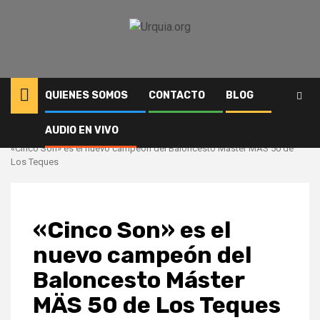
Saltar
al
contenido
QUIENES SOMOS
CONTACTO
BLOG
AUDIO EN VIVO
Inicio
Deportes
«Cinco Son» es el nuevo campeón del Baloncesto Máster MÄS 50 de
Los Teques
«Cinco Son» es el
nuevo campeón del
Baloncesto Máster
MÄS 50 de Los Teques