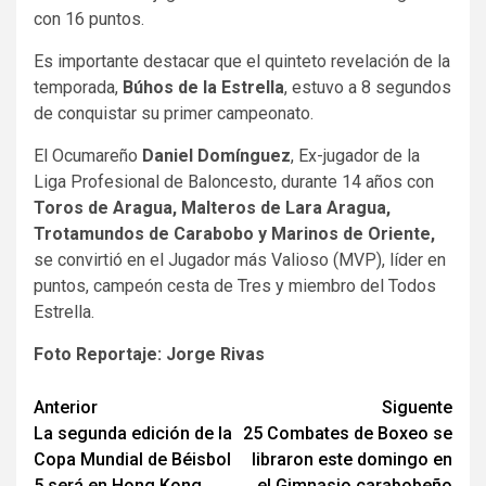
con 16 puntos.
Es importante destacar que el quinteto revelación de la
temporada,
Búhos de la Estrella
, estuvo a 8 segundos
de conquistar su primer campeonato.
El Ocumareño
Daniel Domínguez
, Ex-jugador de la
Liga Profesional de Baloncesto, durante 14 años con
Toros de Aragua, Malteros de Lara Aragua,
Trotamundos de Carabobo y Marinos de Oriente,
se convirtió en el Jugador más Valioso (MVP), líder en
puntos, campeón cesta de Tres y miembro del Todos
Estrella.
Foto Reportaje: Jorge Rivas
Navegación
Anterior
Siguente
La segunda edición de la
25 Combates de Boxeo se
de
Copa Mundial de Béisbol
libraron este domingo en
entradas
5 será en Hong Kong
el Gimnasio carabobeño