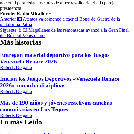
nacional para redactar cartas de amor y solidaridad a la pareja
presidencial.
Fuente: Radio Miraflores
Navegación
Anterior
💴 Atentos ya comenzó a caer el Bono de Guerra de la
plataforma Patria
de
Siguente
⚓ El Magallanes de las remontadas avanzó a la Gran Final
entradas
del Béisbol Venezolano
Más historias
Entregan material deportivo para los Juegos
Venezuela Renace 2026
Roberts Delgado
Inician los Juegos Deportivos «Venezuela Renace
2026» con ocho disciplinas
Roberts Delgado
Más de 190 niños y jóvenes reactivan canchas
comunitarias en Los Teques
Roberts Delgado
Lo más Leido