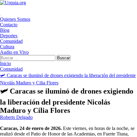
Saltar
al
contenido
Menú
Quienes Somos
principal
Contacto
Blog
Deportes
Comunidad
Cultura
Audio en Vivo
Buscar:
Inicio
Comunidad
🛩️ Caracas se iluminó de drones exigiendo la liberación del presidente
Nicolás Maduro y Cilia Flores
🛩️ Caracas se iluminó de drones exigiendo
la liberación del presidente Nicolás
Maduro y Cilia Flores
Roberts Delgado
Caracas, 24 de enero de 2026.
Este viernes, en horas de la noche, se
realizó desde el Patio de Honor de las Academias, en Fuerte Tiuna,