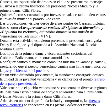
Caracas, un espectáculo de drones en el que se presentaron mensajes
alusivos a la pronta liberación del presidente Nicolás Maduro y la
primera dama, Cilia Flores.
Quienes fueron secuestrados por fuerzas armadas estadounidenses tras
la invasión militar del pasado 3 de enero.
Las proyecciones, visibles desde diversos puntos de Caracas, incluían
frases como
«Los queremos de vuelta», «Exigimos su liberación» y
«El pueblo los reclama»,
difundidas durante la transmisión de
Venezolana de Televisión (VTV).
Durante esta actividad estuvieron presentes la presidenta encargada,
Delcy Rodríguez, y el diputado a la Asamblea Nacional, Nicolás
Maduro Guerra.
Los hijos de la primera dama y vicepresidentes sectoriales del
Gobierno Bolivariano, entre otras autoridades.
Rodríguez calificó el momento como una muestra de «amor y lealtad»,
asegurando que el pueblo venezolano camina más firme que nunca por
la
paz y el bienestar del pueblo
«.
En un video difundido previamente, la mandataria encargada destacó
la unidad de la juventud venezolana y su clamor por el pronto
regreso
de la pareja presidencial
.
Vale acotar que el pueblo venezolano se concentra en diversas regiones
del país para escribir cartas de apoyo y solidaridad para el presidente
Nicolás Maduro y la primera dama Cilia Flores,
Además, en un acto de profunda lealtad y compromiso, las
fuerzas
revolucionarias
se concentran en las plazas Bolívar del territorio